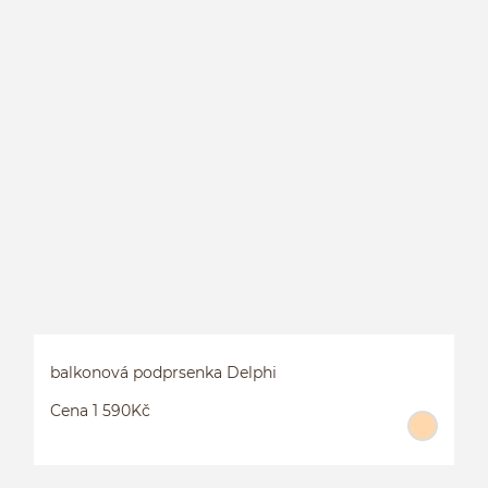
B
balkonová podprsenka Delphi
Cena 1 590Kč