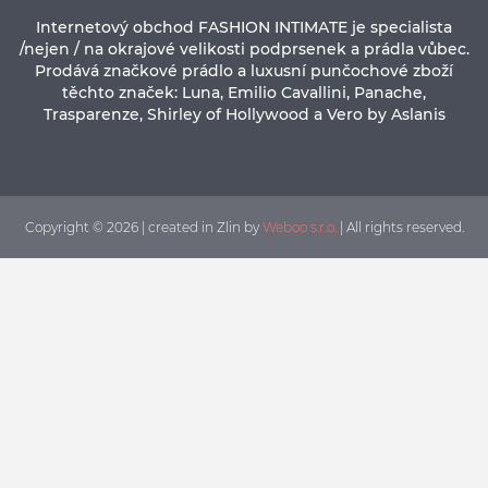
Internetový obchod FASHION INTIMATE je specialista
/nejen / na okrajové velikosti podprsenek a prádla vůbec.
Prodává značkové prádlo a luxusní punčochové zboží
těchto značek: Luna, Emilio Cavallini, Panache,
Trasparenze, Shirley of Hollywood a Vero by Aslanis
Copyright © 2026 | created in Zlin by
Weboo s.r.o.
| All rights reserved.