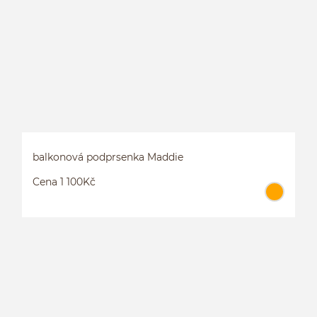
P
balkonová podprsenka Maddie
Cena 1 100Kč