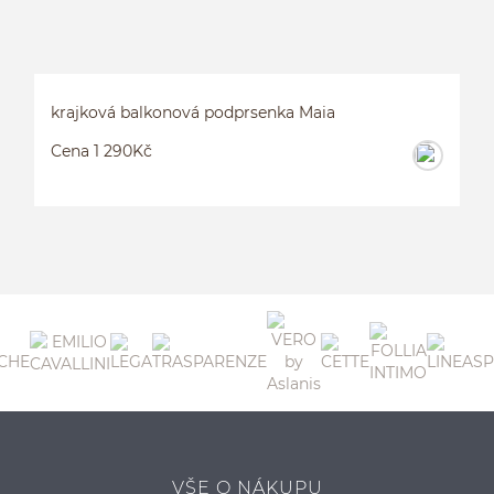
krajková balkonová podprsenka Maia
Cena 1 290Kč
K
VŠE O NÁKUPU