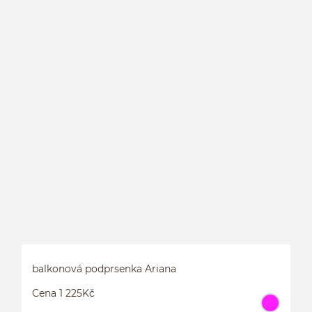
S
balkonová podprsenka Ariana
Cena 1 225Kč