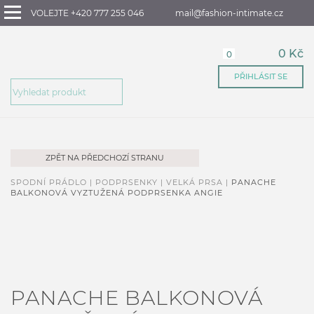
VOLEJTE +420 777 255 046
mail@fashion-intimate.cz
0 Kč
0
PŘIHLÁSIT SE
ZPĚT NA PŘEDCHOZÍ STRANU
SPODNÍ PRÁDLO |
PODPRSENKY |
VELKÁ PRSA |
PANACHE
BALKONOVÁ VYZTUŽENÁ PODPRSENKA ANGIE
PANACHE BALKONOVÁ