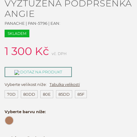
VYZTUŽENÁ PODPRSENKA
ANGIE
PANACHE
|
PAN-5796
| EAN:
SKLADEM
1 300
Kč
vč. DPH
DOTAZ NA PRODUKT
Vyberte velikost níže:
Tabulka velikostí
70D
80DD
80E
85DD
85F
Vyberte barvu níže: