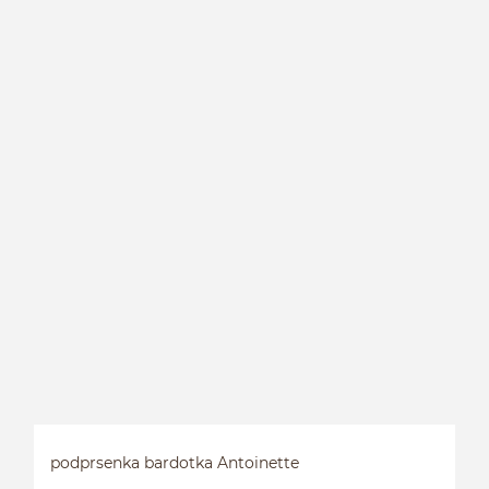
B
podprsenka bardotka Antoinette