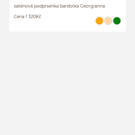
saténová podprsenka bardotka Georgianna
Cena 1 320Kč
S
G