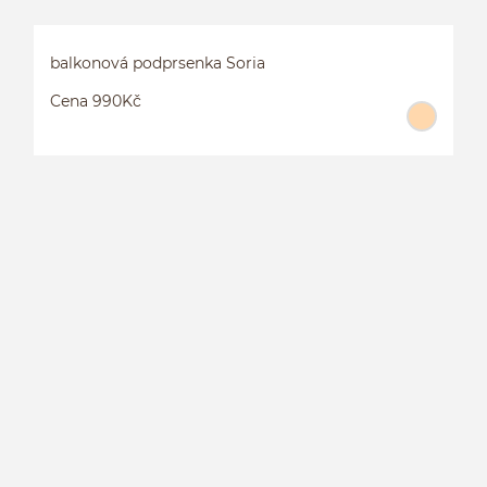
balkonová podprsenka Soria
Cena 990Kč
B