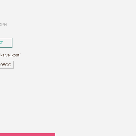
 DPH
KT
ka velikostí
105GG