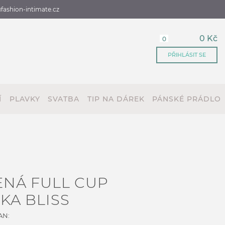
fashion-intimate.cz
0 Kč
0
PŘIHLÁSIT SE
Í
PLAVKY
SVATBA
TIP NA DÁREK
PÁNSKÉ PRÁDLO
NÁ FULL CUP
A BLISS
AN: