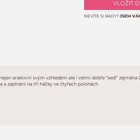
VLOŽIT 
NEVÍTE SI RADY?
JSEM VÁ
 nejen araktivní svým vzhledem ale i velmi dobře "sedí" zejmé
a a zapínání na tři háčky ve čtyřech polohách