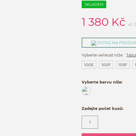
SKLADEM
1 380
Kč
vč.
DOTAZ NA PRODU
Vyberte velikost níže:
Tabul
100E
100F
105F
Vyberte barvu níže:
Zadejte počet kusů: