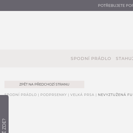
POTŘEBUJETE PO
SPODNÍ PRÁDLO
STAHUJ
ZPĚT NA PŘEDCHOZÍ STRANU
SPODNÍ PRÁDLO |
PODPRSENKY |
VELKÁ PRSA |
NEVYZTUŽENÁ FU