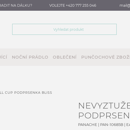
RADIT NA DÁLKU?
VOLEJTE +420 777 255 046
mail@
ÍCÍ
NOČNÍ PRÁDLO
OBLEČENÍ
PUNČOCHOVÉ ZBOŽ
LL CUP PODPRSENKA BLISS
NEVYZTUŽE
PODPRSENK
PANACHE
|
PAN-10685B
| E