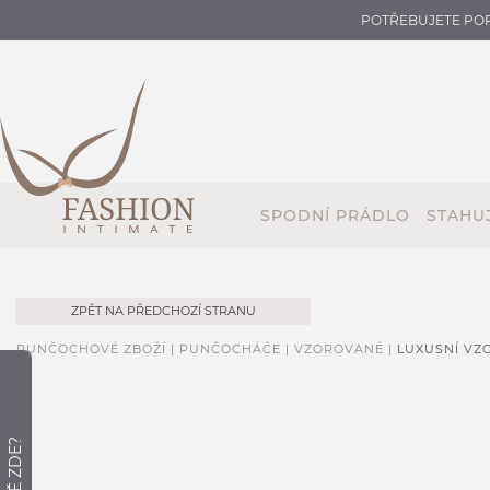
POTŘEBUJETE PO
SPODNÍ PRÁDLO
STAHUJ
ZPĚT NA PŘEDCHOZÍ STRANU
PUNČOCHOVÉ ZBOŽÍ |
PUNČOCHÁČE |
VZOROVANÉ |
LUXUSNÍ V