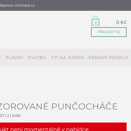
fashion-intimate.cz
0 Kč
0
PŘIHLÁSIT SE
Í
PLAVKY
SVATBA
TIP NA DÁREK
PÁNSKÉ PRÁDLO
VZOROVANÉ PUNČOCHÁČE
7.1.2
| EAN:
ukt není momentálně v nabídce