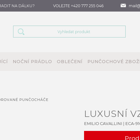
RADIT NA DÁLKU?
VOLEJTE +420 777 255 046
mail@
ÍCÍ
NOČNÍ PRÁDLO
OBLEČENÍ
PUNČOCHOVÉ ZBOŽ
ZOROVANÉ PUNČOCHÁČE
LUXUSNÍ 
EMILIO CAVALLINI
|
ECA-916
Prod