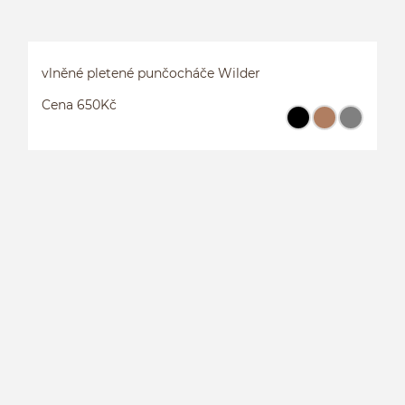
vlněné pletené punčocháče Wilder
Cena 650Kč
V