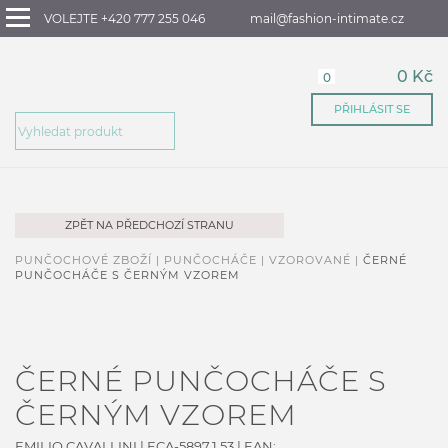
VOLEJTE +420 777 255 046
mail@fashion-intimate.cz
0 Kč
0
PŘIHLÁSIT SE
ZPĚT NA PŘEDCHOZÍ STRANU
PUNČOCHOVÉ ZBOŽÍ |
PUNČOCHÁČE |
VZOROVANÉ |
ČERNÉ
PUNČOCHÁČE S ČERNÝM VZOREM
ČERNÉ PUNČOCHÁČE S
ČERNÝM VZOREM
EMILIO CAVALLINI
|
ECA-5897.1.53
| EAN: