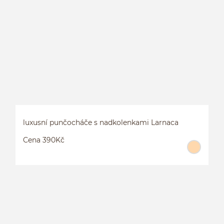
P
1
luxusní punčocháče s nadkolenkami Larnaca
Cena 390Kč