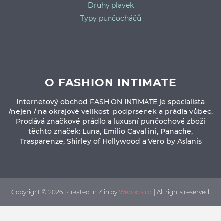
Druhy plavek
Typy punčocháčů
O FASHION INTIMATE
Internetový obchod FASHION INTIMATE je specialista
/nejen / na okrajové velikosti podprsenek a prádla vůbec.
Prodává značkové prádlo a luxusní punčochové zboží
těchto značek: Luna, Emilio Cavallini, Panache,
Trasparenze, Shirley of Hollywood a Vero by Aslanis
Copyright © 2026 | created in Zlin by
Weboo s.r.o.
| All rights reserved.