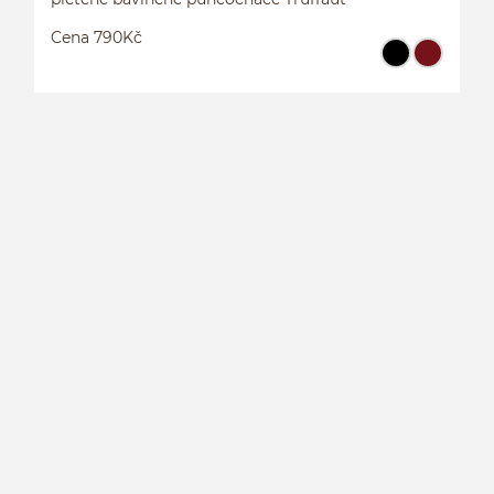
Cena 790Kč
P