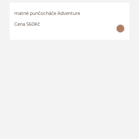
matné punčocháče Adventure
Cena 560Kč
M