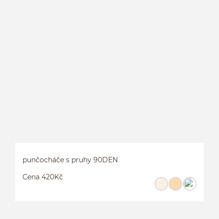
L
L
punčocháče s pruhy 90DEN
Cena 420Kč