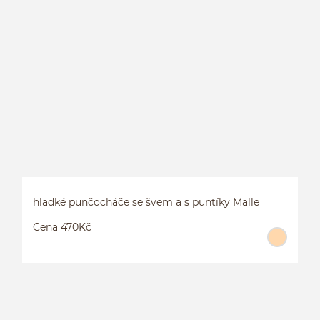
hladké punčocháče se švem a s puntíky Malle
Cena 470Kč