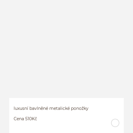
H
M
luxusní bavlněné metalické ponožky
Cena 510Kč