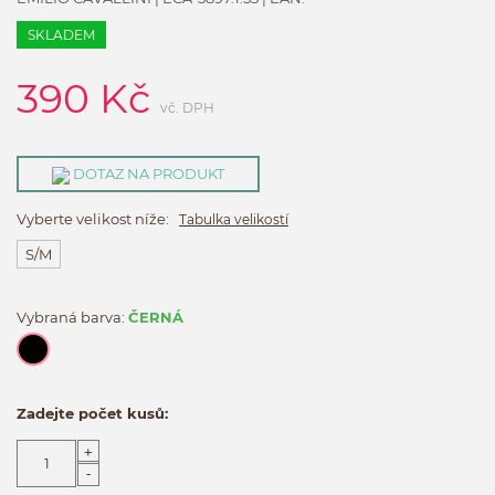
SKLADEM
390
Kč
vč. DPH
DOTAZ NA PRODUKT
Vyberte velikost níže:
Tabulka velikostí
S/M
Vybraná barva:
ČERNÁ
Zadejte počet kusů:
+
-