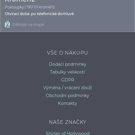
Postoupky / 767 01 Kroměříž
Otvírací doba: po telefonické domluvě
Zobrazit na mapě
VŠE O NÁKUPU
Dodací podmínky
Tabulky velikostí
GDPR
Výměna / vrácení zboží
Obchodní podmínky
Kontakty
NAŠE ZNAČKY
Shirley of Hollywood