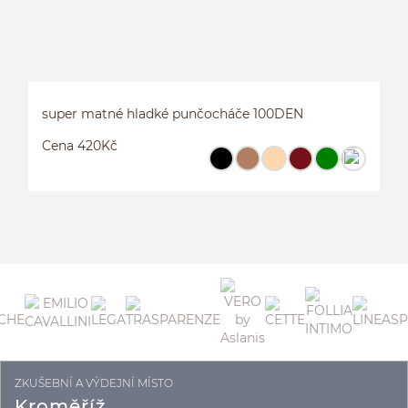
super matné hladké punčocháče 100DEN
Cena 420Kč
ZKUŠEBNÍ A VÝDEJNÍ MÍSTO
S
Kroměříž