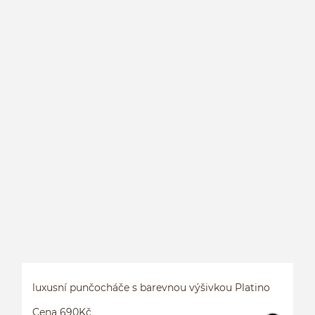
P
luxusní punčocháče s barevnou výšivkou Platino
Cena 690Kč