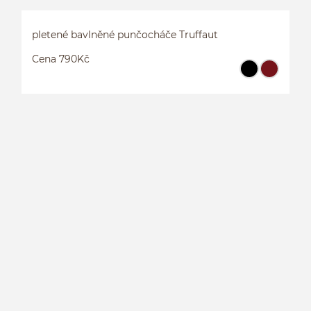
pletené bavlněné punčocháče Truffaut
Cena 790Kč
P