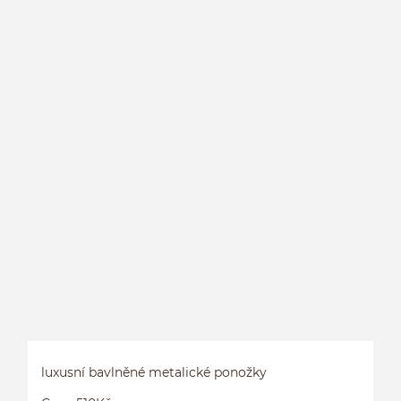
H
M
luxusní bavlněné metalické ponožky