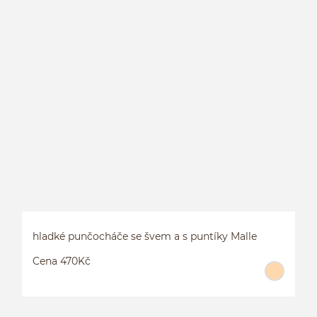
hladké punčocháče se švem a s puntíky Malle
Cena 470Kč