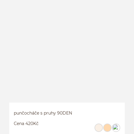
L
L
punčocháče s pruhy 90DEN
Cena 420Kč