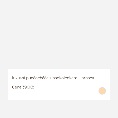
P
1
luxusní punčocháče s nadkolenkami Larnaca
Cena 390Kč