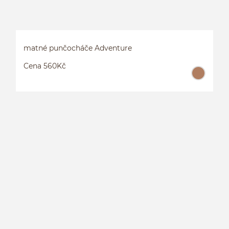
matné punčocháče Adventure
Cena 560Kč
M