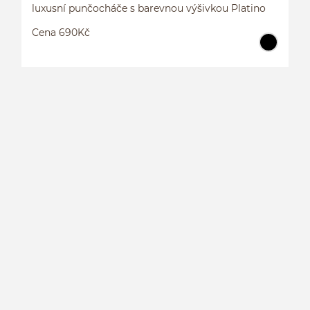
luxusní punčocháče s barevnou výšivkou Platino
Cena 690Kč
L
P