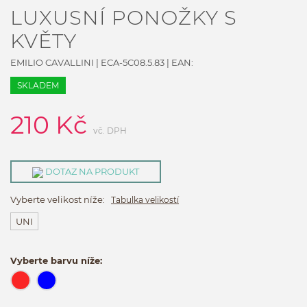
LUXUSNÍ PONOŽKY S
KVĚTY
EMILIO CAVALLINI
|
ECA-5C08.5.83
| EAN:
SKLADEM
210
Kč
vč. DPH
DOTAZ NA PRODUKT
Vyberte velikost níže:
Tabulka velikostí
UNI
Vyberte barvu níže: