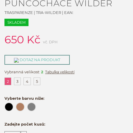
PUNČOCHÁČE WILDER
TRASPARENZE
|
TRA-WILDER
| EAN:
SKLADEM
650
Kč
vč. DPH
DOTAZ NA PRODUKT
Vybranná velikost:
2
Tabulka velikostí
2
3
4
5
Vyberte barvu níže:
Zadejte počet kusů: