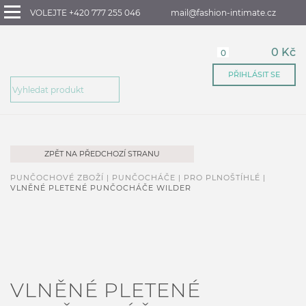
VOLEJTE +420 777 255 046
mail@fashion-intimate.cz
0 Kč
0
PŘIHLÁSIT SE
ZPĚT NA PŘEDCHOZÍ STRANU
PUNČOCHOVÉ ZBOŽÍ |
PUNČOCHÁČE |
PRO PLNOŠTÍHLÉ |
VLNĚNÉ PLETENÉ PUNČOCHÁČE WILDER
VLNĚNÉ PLETENÉ