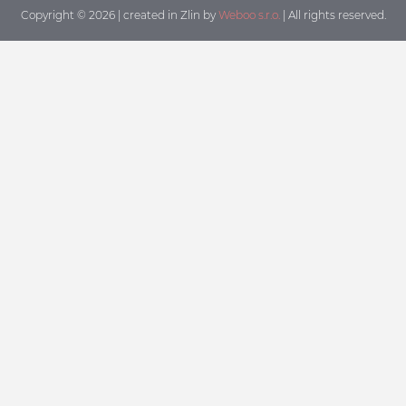
Copyright © 2026 | created in Zlin by
Weboo s.r.o.
| All rights reserved.