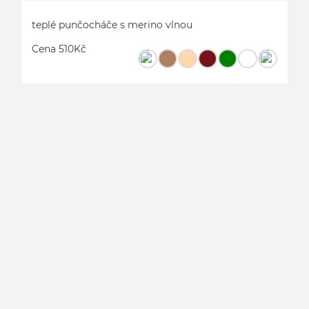
teplé punčocháče s merino vlnou
Cena 510Kč
T