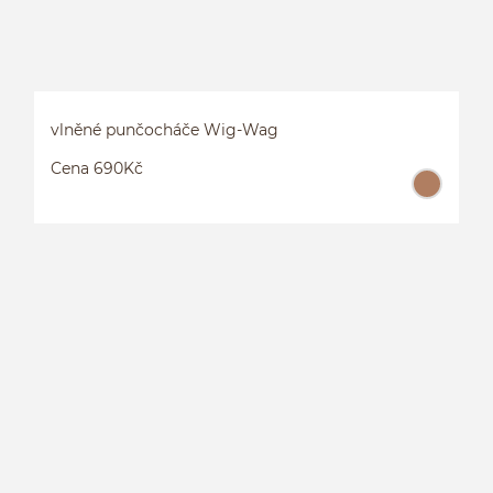
vlněné punčocháče Wig-Wag
Cena 690Kč
V