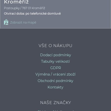
Kroměříž
Postoupky / 767 01 Kroměříž
Otvírací doba: po telefonické domluvě
Zobrazit na mapě
VŠE O NÁKUPU
Dodací podmínky
Tabulky velikostí
GDPR
Výměna / vrácení zboží
Obchodní podmínky
Kontakty
NAŠE ZNAČKY