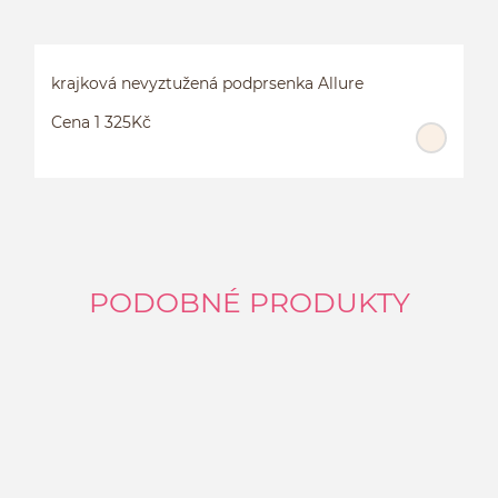
krajková nevyztužená podprsenka Allure
Cena 1 325Kč
PODOBNÉ PRODUKTY
K
A