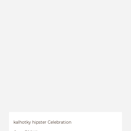
H
kalhotky hipster Celebration