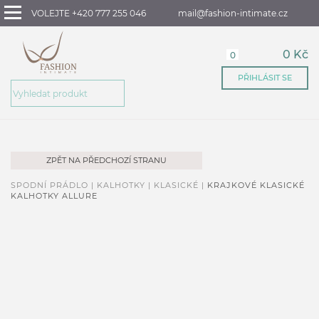
VOLEJTE +420 777 255 046
mail@fashion-intimate.cz
0 Kč
0
PŘIHLÁSIT SE
ZPĚT NA PŘEDCHOZÍ STRANU
SPODNÍ PRÁDLO |
KALHOTKY |
KLASICKÉ |
KRAJKOVÉ KLASICKÉ
KALHOTKY ALLURE