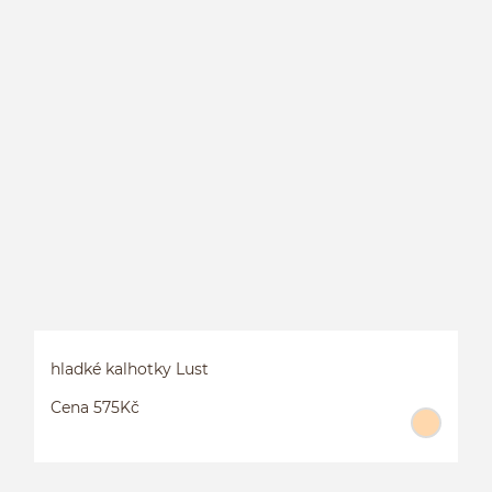
K
hladké kalhotky Lust
Cena 575Kč