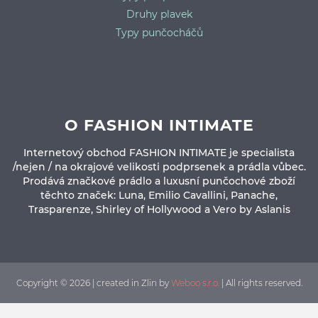
Druhy plavek
Typy punčocháčů
O FASHION INTIMATE
Internetový obchod FASHION INTIMATE je specialista
/nejen / na okrajové velikosti podprsenek a prádla vůbec.
Prodává značkové prádlo a luxusní punčochové zboží
těchto značek: Luna, Emilio Cavallini, Panache,
Trasparenze, Shirley of Hollywood a Vero by Aslanis
Copyright © 2026 | created in Zlin by
Weboo s.r.o.
| All rights reserved.