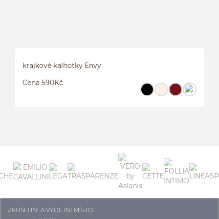
krajkové kalhotky Envy
Cena 590Kč
ZKUŠEBNÍ A VÝDEJNÍ MÍSTO
K