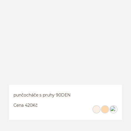
L
L
punčocháče s pruhy 90DEN
Cena 420Kč