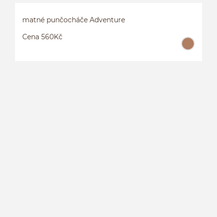
matné punčocháče Adventure
Cena 560Kč
M