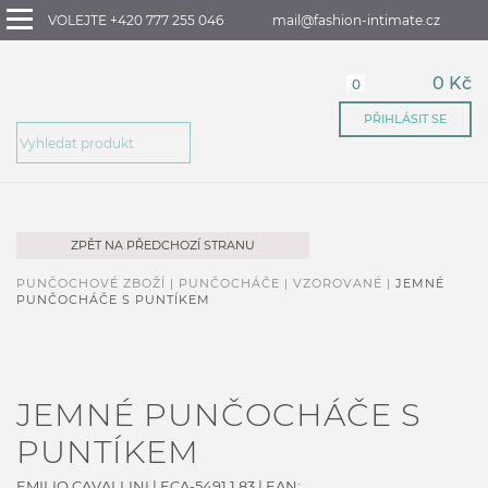
VOLEJTE +420 777 255 046
mail@fashion-intimate.cz
0 Kč
0
PŘIHLÁSIT SE
ZPĚT NA PŘEDCHOZÍ STRANU
PUNČOCHOVÉ ZBOŽÍ |
PUNČOCHÁČE |
VZOROVANÉ |
JEMNÉ
PUNČOCHÁČE S PUNTÍKEM
JEMNÉ PUNČOCHÁČE S
PUNTÍKEM
EMILIO CAVALLINI
|
ECA-5491.1.83
| EAN: