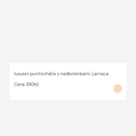
P
1
luxusní punčocháče s nadkolenkami Larnaca
Cena 390Kč