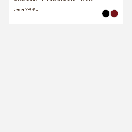
Cena 790Kč
P