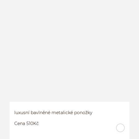
H
M
luxusní bavlněné metalické ponožky
Cena 510Kč