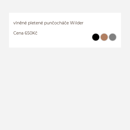
vlněné pletené punčocháče Wilder
Cena 650Kč
V