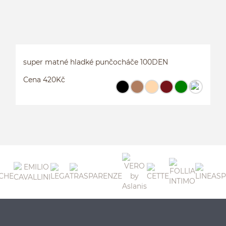
super matné hladké punčocháče 100DEN
Cena 420Kč
S