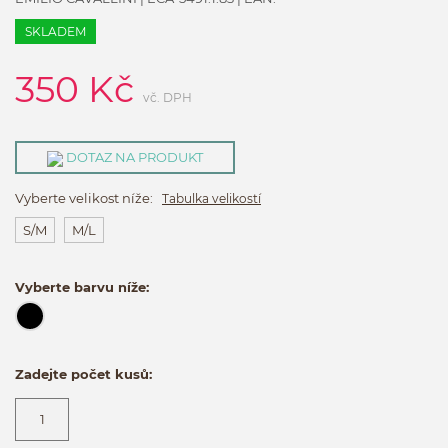
SKLADEM
350
Kč
vč. DPH
DOTAZ NA PRODUKT
Vyberte velikost níže:
Tabulka velikostí
S/M
M/L
Vyberte barvu níže:
Zadejte počet kusů: