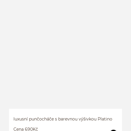
P
luxusní punčocháče s barevnou výšivkou Platino
Cena 690Kč