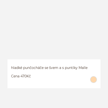
hladké punčocháče se švem a s puntíky Malle
Cena 470Kč