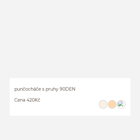
L
L
punčocháče s pruhy 90DEN
Cena 420Kč