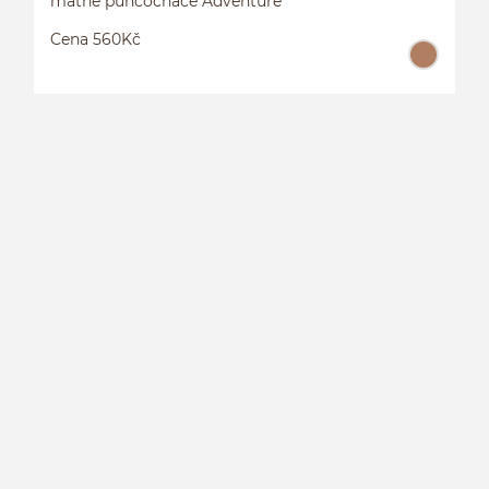
matné punčocháče Adventure
Cena 560Kč
M