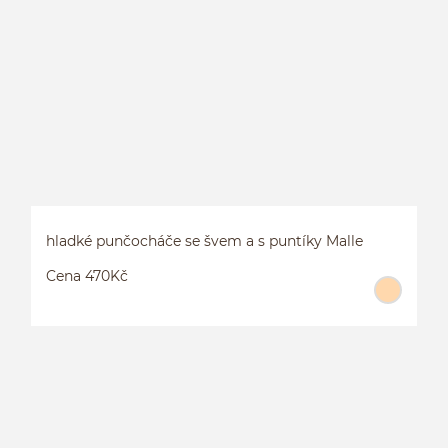
hladké punčocháče se švem a s puntíky Malle
Cena 470Kč