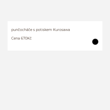
punčocháče s potiskem Kurosawa
Cena 670Kč
P