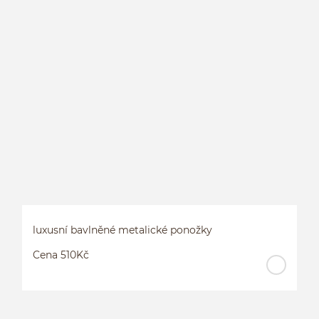
H
M
luxusní bavlněné metalické ponožky
Cena 510Kč