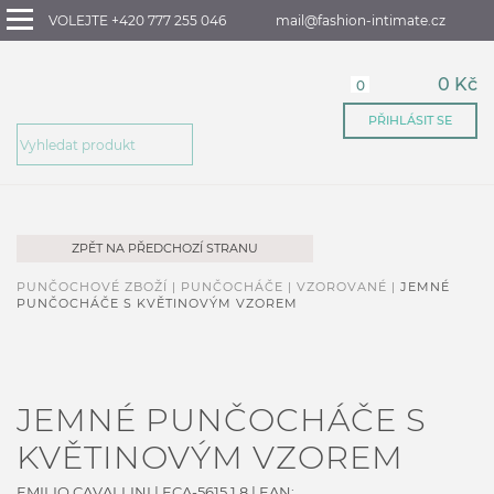
VOLEJTE +420 777 255 046
mail@fashion-intimate.cz
0 Kč
0
PŘIHLÁSIT SE
ZPĚT NA PŘEDCHOZÍ STRANU
PUNČOCHOVÉ ZBOŽÍ |
PUNČOCHÁČE |
VZOROVANÉ |
JEMNÉ
PUNČOCHÁČE S KVĚTINOVÝM VZOREM
JEMNÉ PUNČOCHÁČE S
KVĚTINOVÝM VZOREM
EMILIO CAVALLINI
|
ECA-5615.1.8
| EAN: