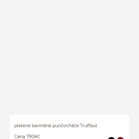
L
pletené bavlněné punčocháče Truffaut
Cena 790Kč