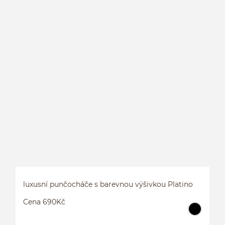
P
luxusní punčocháče s barevnou výšivkou Platino
Cena 690Kč