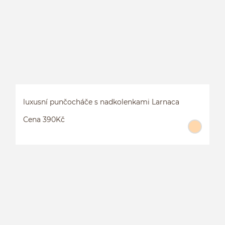
1
luxusní punčocháče s nadkolenkami Larnaca
Cena 390Kč