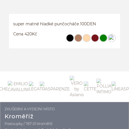
super matné hladké punčocháče 100DEN
Cena 420Kč
ZKUŠEBNÍ A VÝDEJNÍ MÍSTO
S
Kroměříž
Postoupky / 767 01 Kroměříž