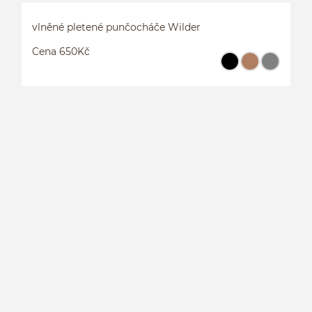
vlněné pletené punčocháče Wilder
Cena 650Kč
V