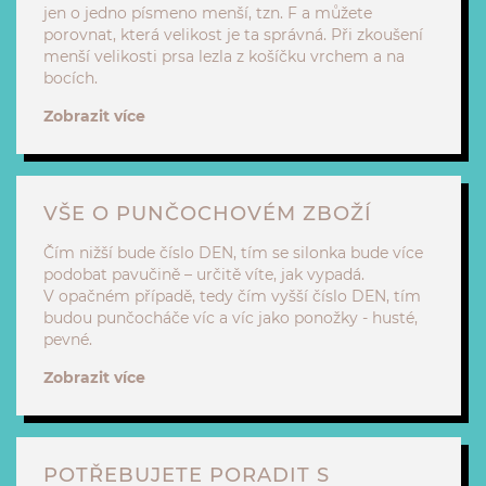
jen o jedno písmeno menší, tzn. F a můžete
porovnat, která velikost je ta správná. Při zkoušení
menší velikosti prsa lezla z košíčku vrchem a na
bocích.
Zobrazit více
VŠE O PUNČOCHOVÉM ZBOŽÍ
Čím nižší bude číslo DEN, tím se silonka bude více
podobat pavučině – určitě víte, jak vypadá.
V opačném případě, tedy čím vyšší číslo DEN, tím
budou punčocháče víc a víc jako ponožky - husté,
pevné.
Zobrazit více
POTŘEBUJETE PORADIT S