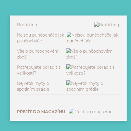
Brafitting
Nejsou punčocháče jak
punčocháče
Vše o punčochovém
zboží
Potřebujete poradit s
velikostí?
Největší mýty o
spodním prádle
PŘEJÍT DO MAGAZÍNU