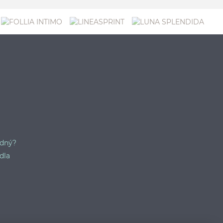
odný?
dla