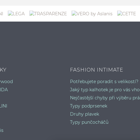
KY
FASHION INTIMATE
lywood
Potřebujete poradit s velikostí?
IDA
Jaký typ kalhotek je pro vás vh
Nejčastější chyby při výběru prá
INI
Typy podprsenek
Druhy plavek
Typy punčocháčů
is