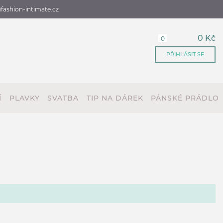
fashion-intimate.cz
0 Kč
0
PŘIHLÁSIT SE
Í
PLAVKY
SVATBA
TIP NA DÁREK
PÁNSKÉ PRÁDLO