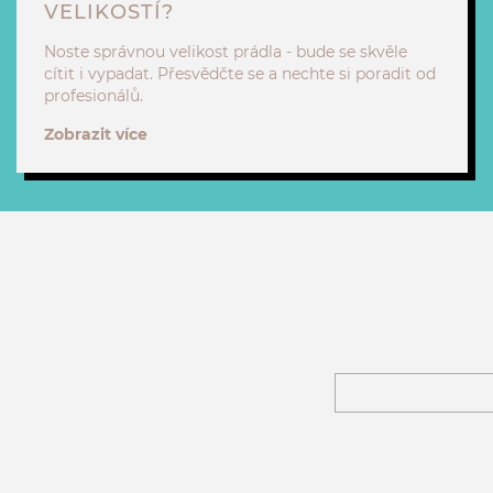
VELIKOSTÍ?
Noste správnou velikost prádla - bude se skvěle
cítit i vypadat. Přesvědčte se a nechte si poradit od
profesionálů.
Zobrazit více