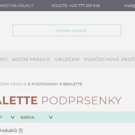
RADIT NA DÁLKU?
VOLEJTE +420 777 255 046
mail@
ÍCÍ
NOČNÍ PRÁDLO
OBLEČENÍ
PUNČOCHOVÉ ZBOŽ
ODNÍ PRÁDLO
PODPRSENKY
BRALETTE
LETTE
PODPRSENKY
T
BARVA
roduktů:
[1]