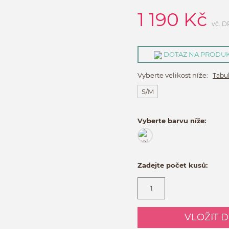
1 190
Kč
vč. 
DOTAZ NA PRODU
Vyberte velikost níže:
Tabul
S/M
Vyberte barvu níže:
Zadejte počet kusů:
VLOŽIT 