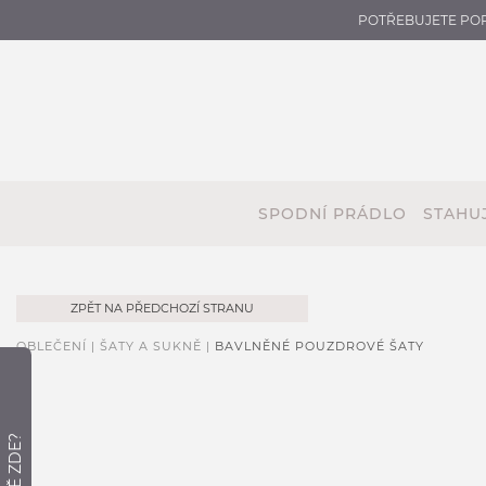
POTŘEBUJETE PO
SPODNÍ PRÁDLO
STAHUJ
ZPĚT NA PŘEDCHOZÍ STRANU
OBLEČENÍ |
ŠATY A SUKNĚ |
BAVLNĚNÉ POUZDROVÉ ŠATY