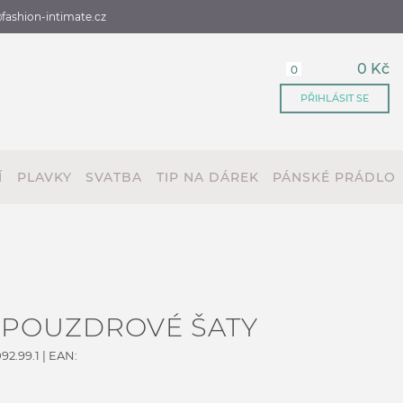
fashion-intimate.cz
0 Kč
0
PŘIHLÁSIT SE
Í
PLAVKY
SVATBA
TIP NA DÁREK
PÁNSKÉ PRÁDLO
 POUZDROVÉ ŠATY
92.99.1
| EAN: