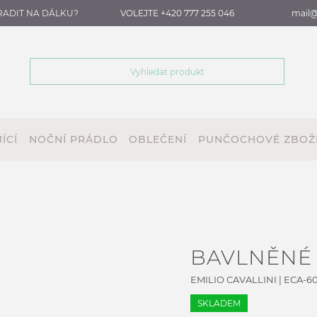
RADIT NA DÁLKU?
VOLEJTE +420 777 255 046
mail@
ÍCÍ
NOČNÍ PRÁDLO
OBLEČENÍ
PUNČOCHOVÉ ZBOŽ
BAVLNĚNÉ
EMILIO CAVALLINI
|
ECA-60
SKLADEM