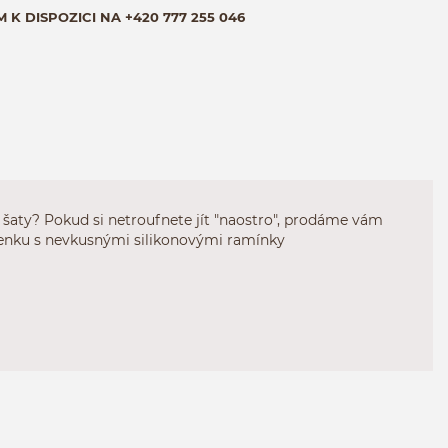
M K DISPOZICI NA
+420 777 255 046
 šaty? Pokud si netroufnete jít "naostro", prodáme vám
senku s nevkusnými silikonovými ramínky