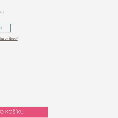
DPH
KT
ka velikostí
DO KOŠÍKU