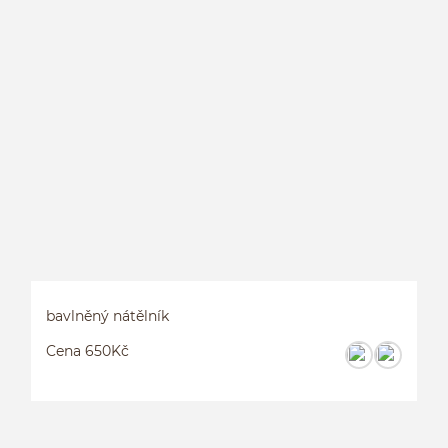
B
bavlněný nátělník
Cena 650Kč