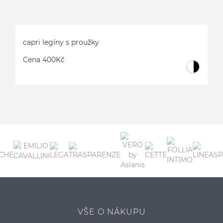
capri legíny s proužky
Cena 400Kč
C
VŠE O NÁKUPU