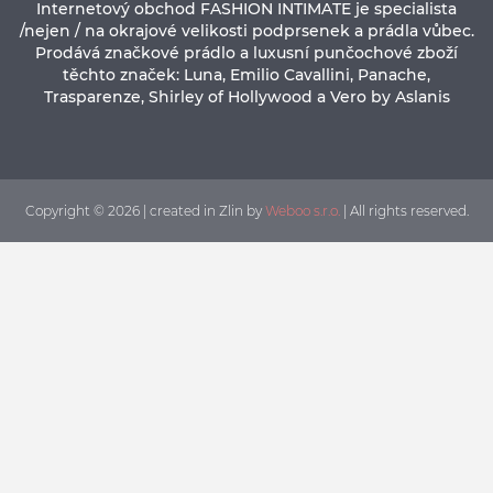
Internetový obchod FASHION INTIMATE je specialista
/nejen / na okrajové velikosti podprsenek a prádla vůbec.
Prodává značkové prádlo a luxusní punčochové zboží
těchto značek: Luna, Emilio Cavallini, Panache,
Trasparenze, Shirley of Hollywood a Vero by Aslanis
Copyright © 2026 | created in Zlin by
Weboo s.r.o.
| All rights reserved.