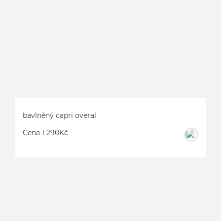
B
bavlněný capri overal
Cena 1 290Kč