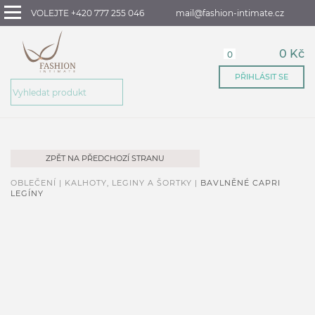
VOLEJTE +420 777 255 046
mail@fashion-intimate.cz
0 Kč
0
PŘIHLÁSIT SE
ZPĚT NA PŘEDCHOZÍ STRANU
OBLEČENÍ |
KALHOTY, LEGINY A ŠORTKY |
BAVLNĚNÉ CAPRI
LEGÍNY