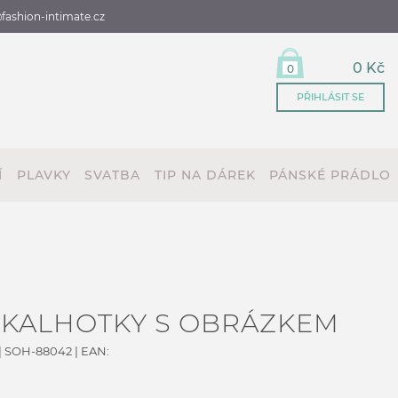
fashion-intimate.cz
0 Kč
0
PŘIHLÁSIT SE
Í
PLAVKY
SVATBA
TIP NA DÁREK
PÁNSKÉ PRÁDLO
 KALHOTKY S OBRÁZKEM
|
SOH-88042
| EAN: