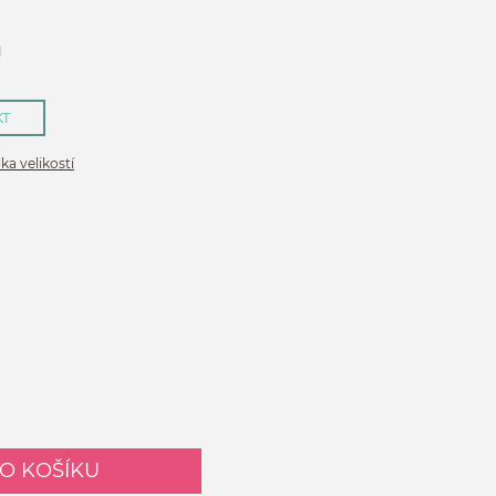
H
KT
ka velikostí
DO KOŠÍKU