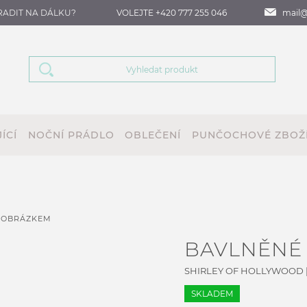
RADIT NA DÁLKU?
VOLEJTE +420 777 255 046
mail@
ÍCÍ
NOČNÍ PRÁDLO
OBLEČENÍ
PUNČOCHOVÉ ZBOŽ
S OBRÁZKEM
BAVLNĚNÉ
SHIRLEY OF HOLLYWOOD
SKLADEM