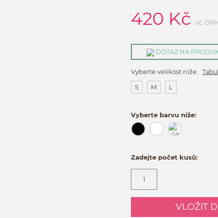
420
Kč
vč. DP
DOTAZ NA PRODU
Vyberte velikost níže:
Tabul
S
M
L
Vyberte barvu níže:
Zadejte počet kusů:
VLOŽIT 