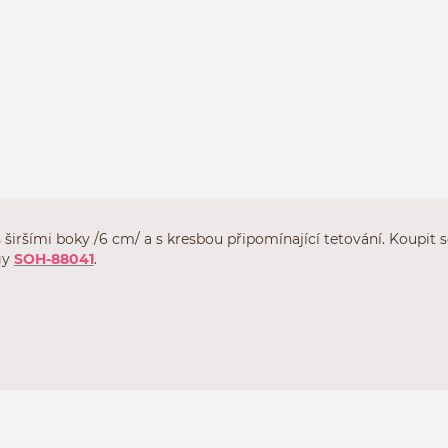
 širšími boky /6 cm/ a s kresbou připomínající tetování. Koupit 
gy
SOH-88041
.