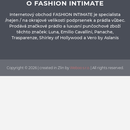
O FASHION INTIMATE
Internetový obchod FASHION INTIMATE je specialista
/nejen / na okrajové velikosti podprsenek a prádla vůbec.
Prodává značkové prádlo a luxusní punčochové zboží
těchto značek: Luna, Emilio Cavallini, Panache,
Trasparenze, Shirley of Hollywood a Vero by Aslanis
Copyright © 2026 | created in Zlin by
Weboo s.r.o.
| All rights reserved.