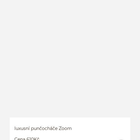
P
luxusní punčocháče Zoom
Cena 610Kč