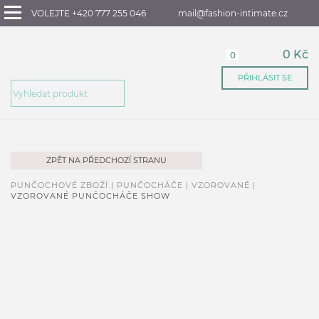
VOLEJTE +420 777 255 046
mail@fashion-intimate.cz
0 Kč
0
PŘIHLÁSIT SE
ZPĚT NA PŘEDCHOZÍ STRANU
PUNČOCHOVÉ ZBOŽÍ |
PUNČOCHÁČE |
VZOROVANÉ |
VZOROVANÉ PUNČOCHÁČE SHOW