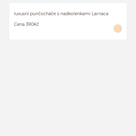
luxusní punčocháče s nadkolenkami Larnaca
Cena 390Kč
L
L