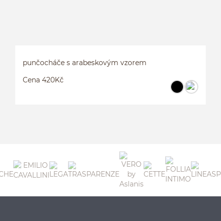
punčocháče s arabeskovým vzorem
Cena 420Kč
P