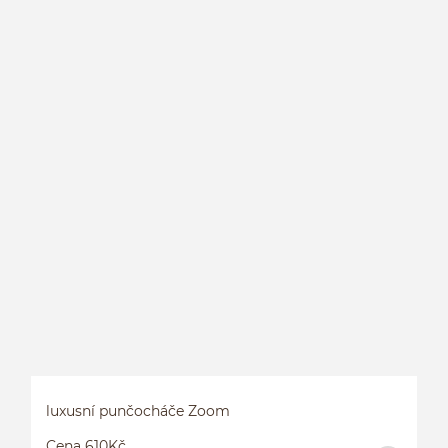
P
luxusní punčocháče Zoom
Cena 610Kč