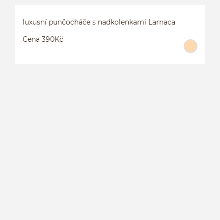
luxusní punčocháče s nadkolenkami Larnaca
Cena 390Kč
L
L