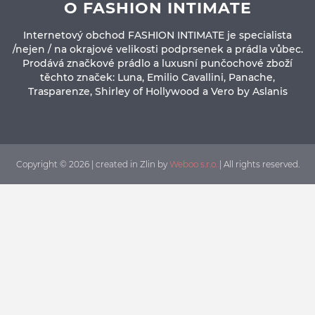
O FASHION INTIMATE
Internetový obchod FASHION INTIMATE je specialista
/nejen / na okrajové velikosti podprsenek a prádla vůbec.
Prodává značkové prádlo a luxusní punčochové zboží
těchto značek: Luna, Emilio Cavallini, Panache,
Trasparenze, Shirley of Hollywood a Vero by Aslanis
Copyright © 2026 | created in Zlin by
Weboo s.r.o.
| All rights reserved.