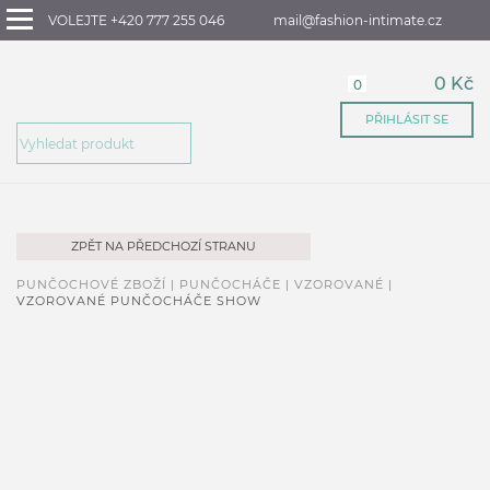
VOLEJTE +420 777 255 046
mail@fashion-intimate.cz
0 Kč
0
PŘIHLÁSIT SE
ZPĚT NA PŘEDCHOZÍ STRANU
PUNČOCHOVÉ ZBOŽÍ |
PUNČOCHÁČE |
VZOROVANÉ |
VZOROVANÉ PUNČOCHÁČE SHOW