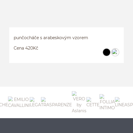
punčocháče s arabeskovým vzorem
Cena 420Kč
P