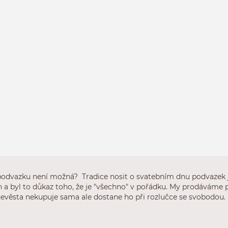
 podvazku není možná? Tradice nosit o svatebním dnu podvazek j
h a byl to důkaz toho, že je "všechno" v pořádku. My prodávám
 nevěsta nekupuje sama ale dostane ho při rozlučce se svobodou.