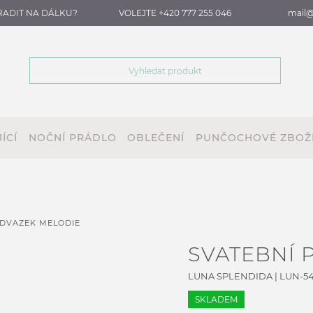
RADIT NA DÁLKU?
VOLEJTE +420 777 255 046
mail@
ÍCÍ
NOČNÍ PRÁDLO
OBLEČENÍ
PUNČOCHOVÉ ZBOŽ
ODVAZEK MELODIE
SVATEBNÍ 
LUNA SPLENDIDA
|
LUN-54
SKLADEM