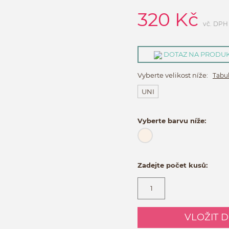
320
Kč
vč. DPH
DOTAZ NA PRODU
Vyberte velikost níže:
Tabul
UNI
Vyberte barvu níže:
Zadejte počet kusů:
VLOŽIT 