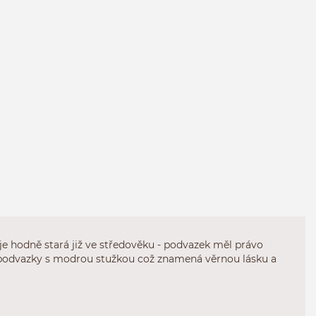
e hodně stará již ve středověku - podvazek měl právo
e podvazky s modrou stužkou což znamená věrnou lásku a