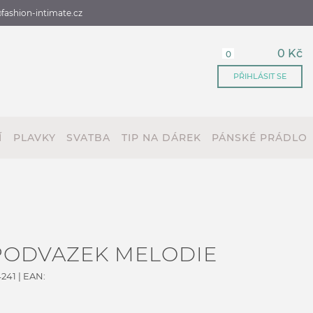
fashion-intimate.cz
0 Kč
0
PŘIHLÁSIT SE
Í
PLAVKY
SVATBA
TIP NA DÁREK
PÁNSKÉ PRÁDLO
PODVAZEK MELODIE
241
| EAN: