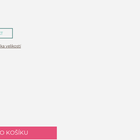
KT
ka velikostí
DO KOŠÍKU