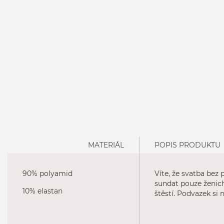
MATERIÁL
POPIS PRODUKTU
90% polyamid
Víte, že svatba bez
sundat pouze ženic
10% elastan
štěstí. Podvazek si