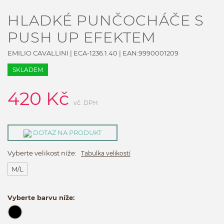
HLADKÉ PUNČOCHÁČE S
PUSH UP EFEKTEM
EMILIO CAVALLINI
|
ECA-1236.1.40
| EAN:
9990001209
SKLADEM
420
Kč
vč. DPH
DOTAZ NA PRODUKT
Vyberte velikost níže:
Tabulka velikostí
M/L
Vyberte barvu níže: