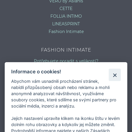
VERO by Aslanis
CETTE
FOLLIA INTIMO
LINEASPRINT
Fashion Intimate
FASHION INTIMATE
Potřebujete poradit s velikostí?
Jaký typ kalhotek je pro vás vhodný?
Informace o cookies!
Nejčastější chyby při výběru prádla
Abychom vám usnadnili procházení stránek,
Typy podprsenek
nabídli přizpůsobený obsah nebo reklamu a mohli
Druhy plavek
anonymně analyzovat návštěvnost, využíváme
Typy punčocháčů
soubory cookies, které sdílíme se svými partnery pro
sociální média, inzerci a analýzu.
Jejich nastavení upravíte klikem na ikonku štítu v levém
dolním rohu obrazovky a kdykoliv jej můžete změnit.
Podrobnější informace najdete v našich Zásadách