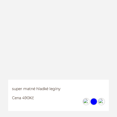
S
super matné hladké legíny
Cena 490Kč