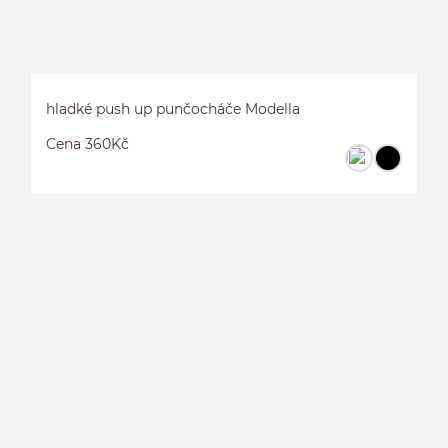
hladké push up punčocháče Modella
Cena 360Kč
H