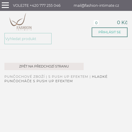
VOLEJTE +420 777 255 046
mail@fashion-intimate.cz
0 Kč
0
PŘIHLÁSIT SE
ZPĚT NA PŘEDCHOZÍ STRANU
PUNČOCHOVÉ ZBOŽÍ |
S PUSH UP EFEKTEM |
HLADKÉ
PUNČOCHÁČE S PUSH UP EFEKTEM