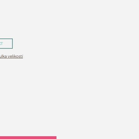
KT
lka velikostí