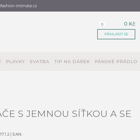
fashion-intimate.cz
0 Kč
0
PŘIHLÁSIT SE
Í
PLAVKY
SVATBA
TIP NA DÁREK
PÁNSKÉ PRÁDLO
E S JEMNOU SÍŤKOU A SE
7.1.2
| EAN: