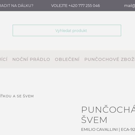
RADIT NA DÁLKU?
VOLEJTE +420 777 255 046
mail@
ÍCÍ
NOČNÍ PRÁDLO
OBLEČENÍ
PUNČOCHOVÉ ZBOŽ
ŤKOU A SE ŠVEM
PUNČOCHÁČ
ŠVEM
EMILIO CAVALLINI
|
ECA-921