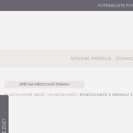
POTŘEBUJETE PO
SPODNÍ PRÁDLO
STAHUJ
ZPĚT NA PŘEDCHOZÍ STRANU
PUNČOCHOVÉ ZBOŽÍ |
PUNČOCHÁČE |
PUNČOCHÁČE S JEMNOU SÍ