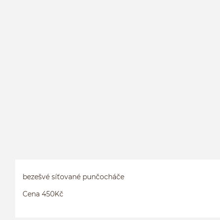
bezešvé síťované punčocháče
Cena 450Kč