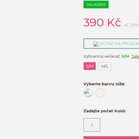
SKLADEM
390
Kč
vč. DPH
DOTAZ NA PRODU
Vybranná velikost:
S/M
Tabu
S/M
M/L
Vyberte barvu níže:
Zadejte počet kusů: