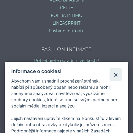
CETTE
FOLLIA INTIMO
LINEASPRINT
Fashion Intimate
FASHION INTIMATE
Potřebujete poradit s velikostí?
Jaký typ kalhotek je pro vás vhodný?
Informace o cookies!
Nejčastější chyby při výběru prádla
Abychom vám usnadnili procházení stránek,
Typy podprsenek
nabídli přizpůsobený obsah nebo reklamu a mohli
Druhy plavek
anonymně analyzovat návštěvnost, využíváme
Typy punčocháčů
soubory cookies, které sdílíme se svými partnery pro
sociální média, inzerci a analýzu.
Jejich nastavení upravíte klikem na ikonku štítu v levém
dolním rohu obrazovky a kdykoliv jej můžete změnit.
Podrobnější informace najdete v našich Zásadách