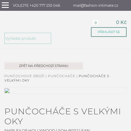
VOLEJTE +420 777 255 046
mail@fashion-intimate.cz
0 Kč
0
PŘIHLÁSIT SE
ZPĚT NA PŘEDCHOZÍ STRANU
PUNČOCHOVÉ ZBOŽÍ |
PUNČOCHÁČE |
PUNČOCHÁČE S
VELKÝMI OKY
PUNČOCHÁČE S VELKÝMI
OKY
SHIRLEY OF HOLLYWOOD
|
SOH-90112
| EAN: