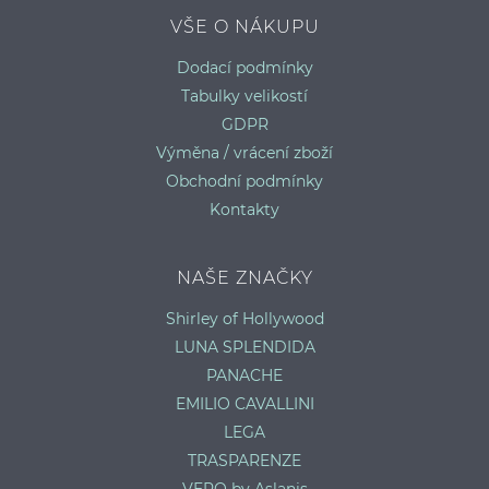
VŠE O NÁKUPU
BEZEŠVÉ SÍŤOVANÉ PUNČOCHÁČE
S
Dodací podmínky
uni
Tabulky velikostí
GDPR
Výměna / vrácení zboží
Obchodní podmínky
Kontakty
NAŠE ZNAČKY
Shirley of Hollywood
LUNA SPLENDIDA
PANACHE
EMILIO CAVALLINI
LEGA
TRASPARENZE
VERO by Aslanis