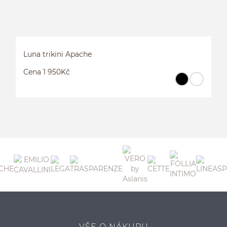
Luna trikini Apache
Cena 1 950Kč
L
VŠE O NÁKUPU