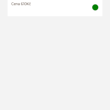
Cena 610Kč
P