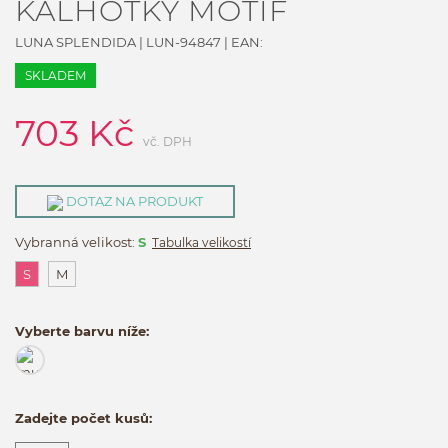
KALHOTKY MOTIF
LUNA SPLENDIDA
|
LUN-94847
| EAN:
SKLADEM
703
Kč
vč. DPH
DOTAZ NA PRODUKT
Vybranná velikost:
S
Tabulka velikostí
S
M
Vyberte barvu níže:
Zadejte počet kusů: