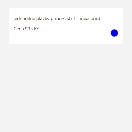
jednodílné plavky princes střih Lineasprint
Cena 995 Kč
J
L