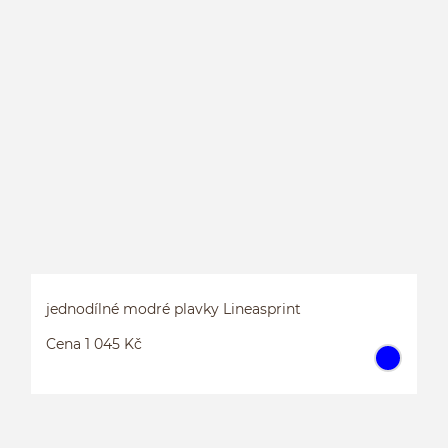
J
jednodílné modré plavky Lineasprint
Cena 1 045 Kč