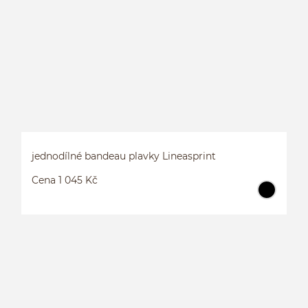
L
jednodílné bandeau plavky Lineasprint
Cena 1 045 Kč