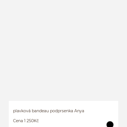
J
plavková bandeau podprsenka Anya
Cena 1 250Kč