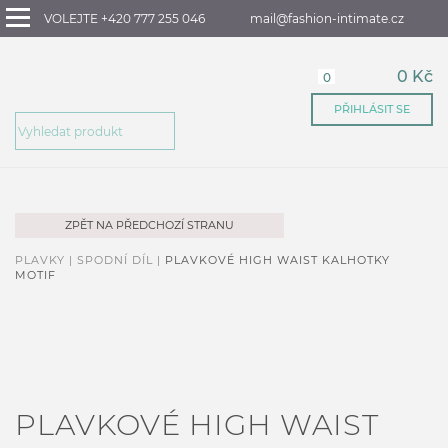
VOLEJTE +420 777 255 046
mail@fashion-intimate.cz
0 Kč
0
PŘIHLÁSIT SE
ZPĚT NA PŘEDCHOZÍ STRANU
PLAVKY |
SPODNÍ DÍL |
PLAVKOVÉ HIGH WAIST KALHOTKY
MOTIF
PLAVKOVÉ HIGH WAIST