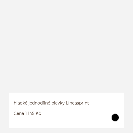
L
hladké jednodílné plavky Lineasprint
Cena 1 145 Kč