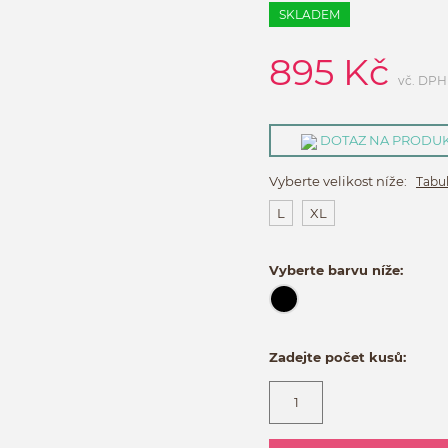
SKLADEM
895
Kč
vč. DPH
DOTAZ NA PRODU
Vyberte velikost níže:
Tabul
L
XL
Vyberte barvu níže:
Zadejte počet kusů: