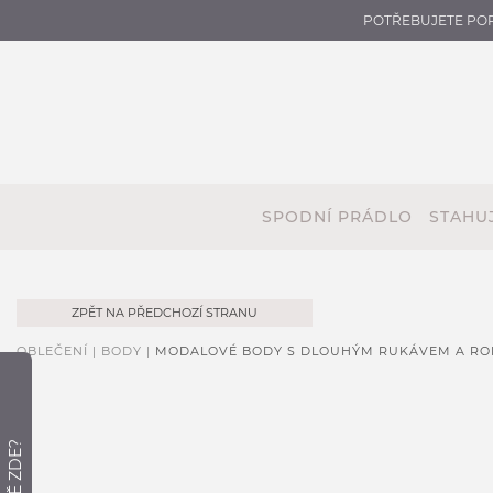
POTŘEBUJETE PO
SPODNÍ PRÁDLO
STAHUJ
ZPĚT NA PŘEDCHOZÍ STRANU
OBLEČENÍ |
BODY |
MODALOVÉ BODY S DLOUHÝM RUKÁVEM A R