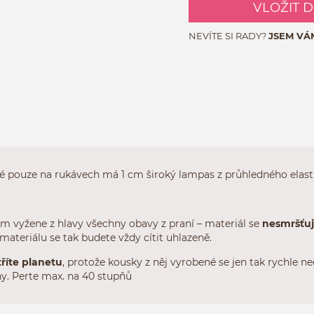
VLOŽIT 
NEVÍTE SI RADY?
JSEM VÁ
é pouze na rukávech má 1 cm široký lampas z průhledného elasti
vám vyžene z hlavy všechny obavy z praní – materiál se
nesmršťu
materiálu se tak budete vždy cítit uhlazeně.
říte
planetu
, protože kousky z něj vyrobené se jen tak rychle ne
ny. Perte max. na 40 stupňů