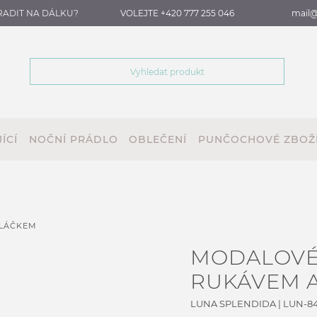
RADIT NA DÁLKU?
VOLEJTE +420 777 255 046
mail@
ÍCÍ
NOČNÍ PRÁDLO
OBLEČENÍ
PUNČOCHOVÉ ZBOŽ
OLÁČKEM
MODALOVÉ
RUKÁVEM 
LUNA SPLENDIDA
|
LUN-8