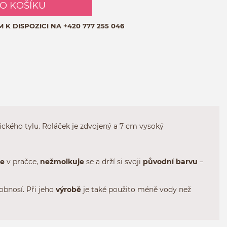
DO KOŠÍKU
M K DISPOZICI NA
+420 777 255 046
ckého tylu. Roláček je zdvojený a 7 cm vysoký
je
v pračce,
nežmolkuje
se a drží si svoji
původní
barvu
–
obnosí. Při jeho
výrobě
je také použito méně vody než