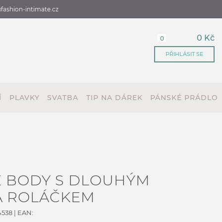
fashion-intimate.cz
0 Kč
0
PŘIHLÁSIT SE
Í
PLAVKY
SVATBA
TIP NA DÁREK
PÁNSKÉ PRÁDLO
 BODY S DLOUHÝM
A ROLÁČKEM
4538
| EAN: