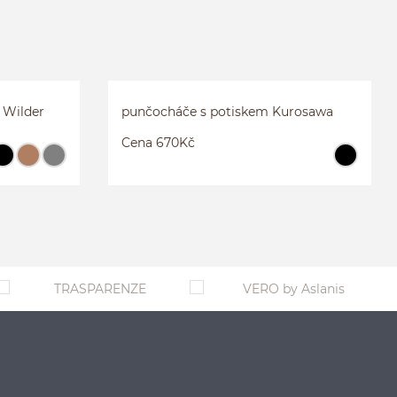
HÁČE
VLNĚNÉ PLETENÉ PUNČOCHÁČE
WILDER
2
3
4
více...
 Wilder
punčocháče s potiskem Kurosawa
Cena 670Kč