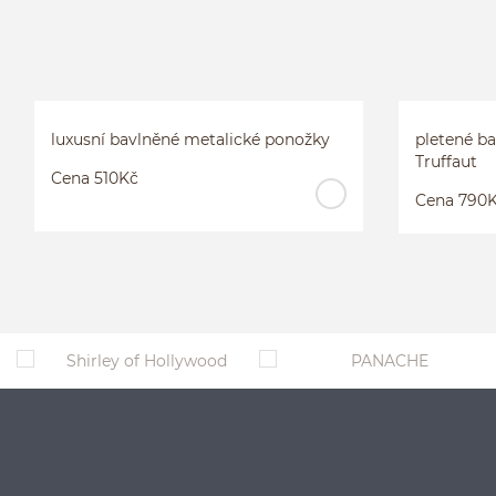
HLADKÉ PUNČOCHÁČE SE ŠVEM A S
LUXUSNÍ BAV
PUNTÍKY MALLE
PONOŽKY
2
3
4
uni
luxusní bavlněné metalické ponožky
pletené b
Truffaut
Cena 510Kč
Cena 790