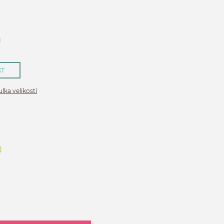
H
KT
lka velikostí