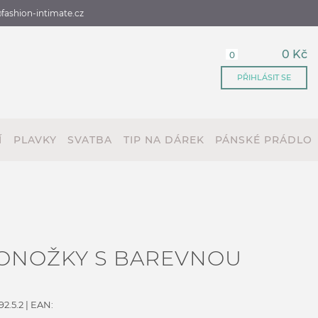
fashion-intimate.cz
0 Kč
0
PŘIHLÁSIT SE
Í
PLAVKY
SVATBA
TIP NA DÁREK
PÁNSKÉ PRÁDLO
PONOŽKY S BAREVNOU
2.5.2
| EAN: