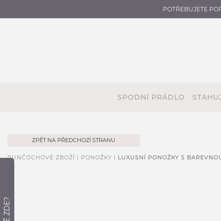
POTŘEBUJETE PO
SPODNÍ PRÁDLO
STAHUJ
ZPĚT NA PŘEDCHOZÍ STRANU
PUNČOCHOVÉ ZBOŽÍ |
PONOŽKY |
LUXUSNÍ PONOŽKY S BAREVNO