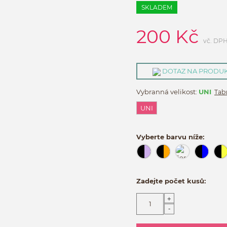
SKLADEM
200
Kč
vč. DP
DOTAZ NA PRODU
Vybranná velikost:
UNI
Tabu
UNI
Vyberte barvu níže:
Zadejte počet kusů:
+
-