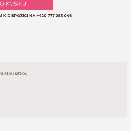
DO KOŠÍKU
M K DISPOZICI NA
+420 777 255 046
hustou síťkou.