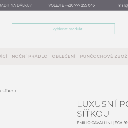
RADIT NA DÁLKU?
VOLEJTE +420 777 255 046
mail@
ÍCÍ
NOČNÍ PRÁDLO
OBLEČENÍ
PUNČOCHOVÉ ZBOŽ
U SÍŤKOU
LUXUSNÍ 
SÍŤKOU
EMILIO CAVALLINI
|
ECA-919