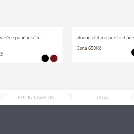
LNĚNÉ METALICKÉ
PLETENÉ BAVLNĚNÉ PUNČOC
TRUFFAUT
2
3
4
avlněné punčocháče
vlněné pletené punčocháče
Cena 650Kč
Kč