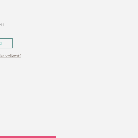
PH
KT
ka velikostí