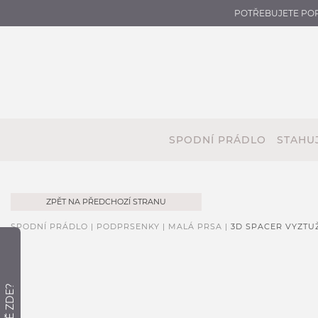
POTŘEBUJETE PO
SPODNÍ PRÁDLO
STAHUJ
ZPĚT NA PŘEDCHOZÍ STRANU
SPODNÍ PRÁDLO |
PODPRSENKY |
MALÁ PRSA |
3D SPACER VYZTU