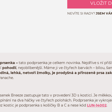
VLOŽIT 
NEVÍTE SI RADY?
JSEM VÁ
dprsenka –
tato podprsenka je celkem novinka. Nejdříve s ní přiš
jí
pohodlí
, nejoblíbenější. Máme ji ve čtyřech barvách – bílou, 
dlná, lehká, netvoří žmolky, je prodyšná a přirozeně prsa za
Panache.
enek Breeze zastupuje tato v provedení 3D s kosticí. Je měkkou
apínání na dva háčky ve čtyřech polohách. Podprsenka je vykrojená
z kostic je podprsenka s košíčky B a C a nese kód
LUN-14002
.