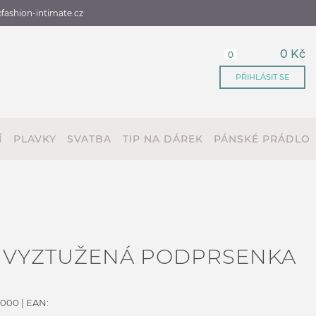
fashion-intimate.cz
0 Kč
0
PŘIHLÁSIT SE
Í
PLAVKY
SVATBA
TIP NA DÁREK
PÁNSKÉ PRÁDLO
R VYZTUŽENÁ PODPRSENKA
4000
| EAN: