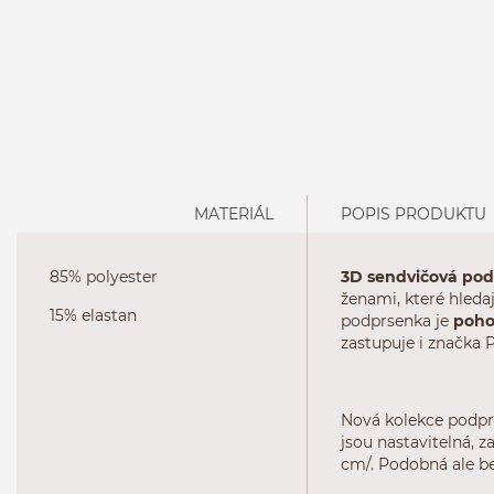
MATERIÁL
POPIS PRODUKTU
85% polyester
3D sendvičová po
ženami, které hleda
15% elastan
podprsenka je
poho
zastupuje i značka 
Nová kolekce podprs
jsou nastavitelná, z
cm/. Podobná ale be