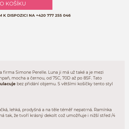
DO KOŠÍKU
M K DISPOZICI NA
+420 777 255 046
la firma Simone Perelle. Luna ji má už také a je mezi
šampaň, mocha a černou, od 75C, 70D až po 85F. Tato
kulacuje
bez přidání objemu. S většími košíčky tento styl
čká, lehká, prodyšná a na těle téměř nepatrná. Ramínka
 tak, že tvoří krásný dekolt což umožňuje i nižší střed /4