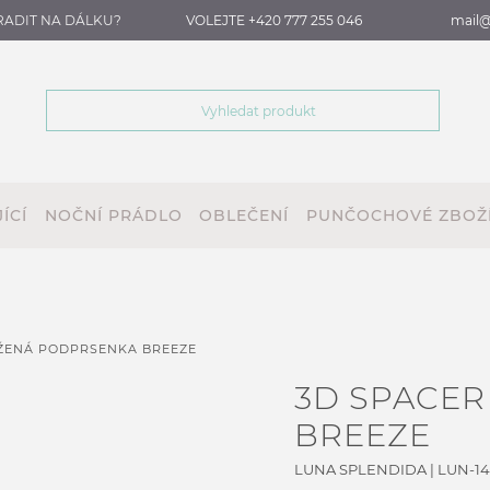
RADIT NA DÁLKU?
VOLEJTE +420 777 255 046
mail@
ÍCÍ
NOČNÍ PRÁDLO
OBLEČENÍ
PUNČOCHOVÉ ZBOŽ
ŽENÁ PODPRSENKA BREEZE
3D SPACE
BREEZE
LUNA SPLENDIDA
|
LUN-1