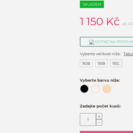
SKLADEM
1 150
Kč
vč. D
DOTAZ NA PRODU
Vyberte velikost níže:
Tabul
90B
95B
95C
Vyberte barvu níže:
Zadejte počet kusů:
+
-