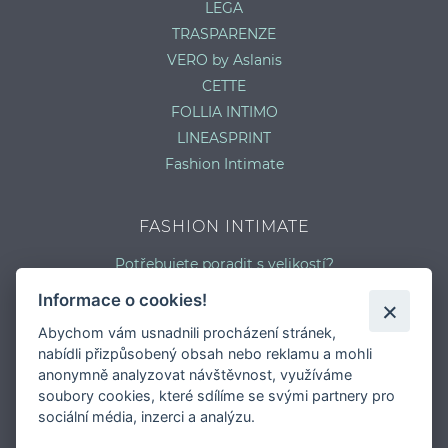
LEGA
TRASPARENZE
VERO by Aslanis
CETTE
FOLLIA INTIMO
LINEASPRINT
Fashion Intimate
FASHION INTIMATE
Potřebujete poradit s velikostí?
Jaký typ kalhotek je pro vás vhodný?
Informace o cookies!
Nejčastější chyby při výběru prádla
Abychom vám usnadnili procházení stránek,
Typy podprsenek
nabídli přizpůsobený obsah nebo reklamu a mohli
Druhy plavek
anonymně analyzovat návštěvnost, využíváme
Typy punčocháčů
soubory cookies, které sdílíme se svými partnery pro
sociální média, inzerci a analýzu.