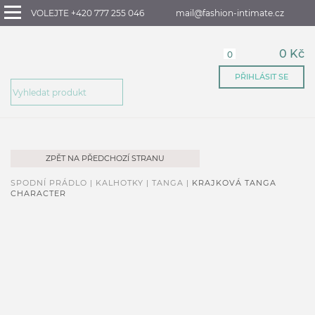
VOLEJTE +420 777 255 046
mail@fashion-intimate.cz
0 Kč
0
PŘIHLÁSIT SE
ZPĚT NA PŘEDCHOZÍ STRANU
SPODNÍ PRÁDLO |
KALHOTKY |
TANGA |
KRAJKOVÁ TANGA
CHARACTER