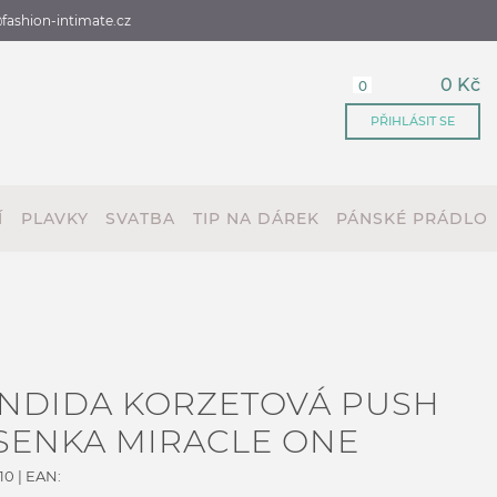
fashion-intimate.cz
0 Kč
0
PŘIHLÁSIT SE
Í
PLAVKY
SVATBA
TIP NA DÁREK
PÁNSKÉ PRÁDLO
NDIDA KORZETOVÁ PUSH
SENKA MIRACLE ONE
10
| EAN: