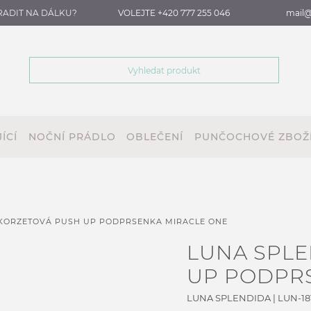
RADIT NA DÁLKU?
VOLEJTE +420 777 255 046
mail@
ÍCÍ
NOČNÍ PRÁDLO
OBLEČENÍ
PUNČOCHOVÉ ZBOŽ
 KORZETOVÁ PUSH UP PODPRSENKA MIRACLE ONE
LUNA SPLE
UP PODPR
LUNA SPLENDIDA
|
LUN-18