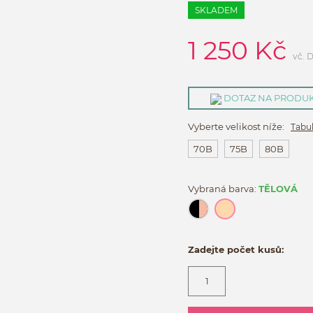
SKLADEM
1 250
Kč
vč. 
DOTAZ NA PRODU
Vyberte velikost níže:
Tabul
70B
75B
80B
Vybraná barva:
TĚLOVÁ
Zadejte počet kusů: