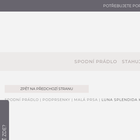
POTŘEBUJETE PO
SPODNÍ PRÁDLO
STAHUJ
ZPĚT NA PŘEDCHOZÍ STRANU
SPODNÍ PRÁDLO |
PODPRSENKY |
MALÁ PRSA |
LUNA SPLENDIDA