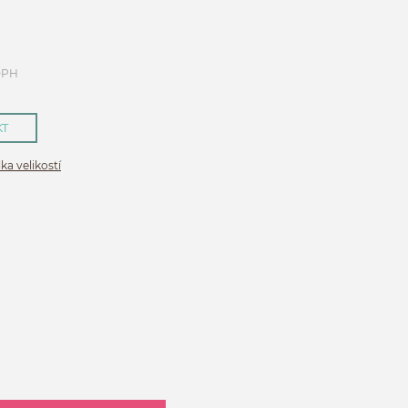
DPH
KT
ka velikostí