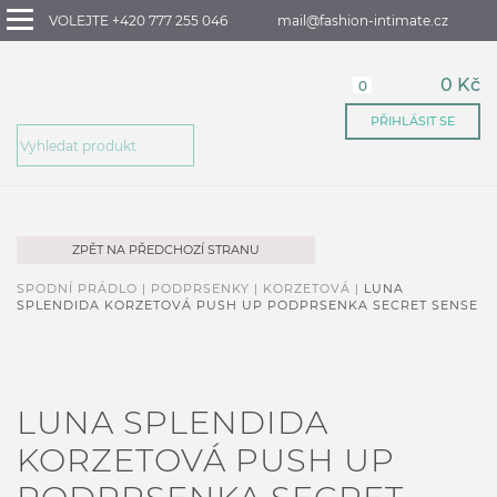
VOLEJTE +420 777 255 046
mail@fashion-intimate.cz
0 Kč
0
PŘIHLÁSIT SE
ZPĚT NA PŘEDCHOZÍ STRANU
SPODNÍ PRÁDLO |
PODPRSENKY |
KORZETOVÁ |
LUNA
SPLENDIDA KORZETOVÁ PUSH UP PODPRSENKA SECRET SENSE
LUNA SPLENDIDA
KORZETOVÁ PUSH UP