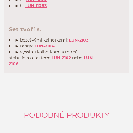
► C:
LUN-11063
Set tvoří s:
► bezešvými kalhotkami:
LUN-2103
► tangy:
LUN-2104
► vyššími kalhotkami s mírně
stahujícím efektem:
LUN-2102
nebo
LUN-
2106
PODOBNÉ PRODUKTY