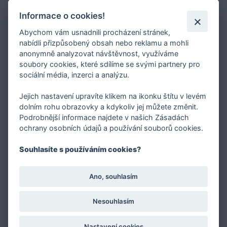
Jaký typ kalhotek je pro vás vhodný?
Informace o cookies!
Nejčastější chyby při výběru prádla
Abychom vám usnadnili procházení stránek,
Typy podprsenek
nabídli přizpůsobený obsah nebo reklamu a mohli
Druhy plavek
anonymně analyzovat návštěvnost, využíváme
Typy punčocháčů
soubory cookies, které sdílíme se svými partnery pro
sociální média, inzerci a analýzu.
Jejich nastavení upravíte klikem na ikonku štítu v levém
dolním rohu obrazovky a kdykoliv jej můžete změnit.
Podrobnější informace najdete v našich Zásadách
O FASHION INTIMATE
ochrany osobních údajů a používání souborů cookies.
Internetový obchod FASHION INTIMATE je specialista
Souhlasíte s používáním cookies?
/nejen / na okrajové velikosti podprsenek a prádla vůbec.
Prodává značkové prádlo a luxusní punčochové zboží
Ano, souhlasím
těchto značek: Luna, Emilio Cavallini, Panache,
Trasparenze, Shirley of Hollywood a Vero by Aslanis
Nesouhlasím
Nastavení cookies