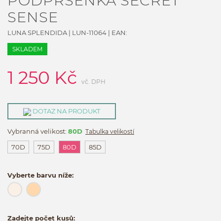
PODPRSENKA SECRET
SENSE
LUNA SPLENDIDA
|
LUN-11064
| EAN:
SKLADEM
1 250
Kč
vč. DPH
DOTAZ NA PRODUKT
Vybranná velikost:
80D
Tabulka velikostí
70D
75D
80D
85D
Vyberte barvu níže:
Zadejte počet kusů: