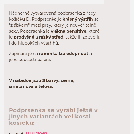
Nádherně vytvarovaná podprsenka z řady
košíčku D. Podprsenka je
krásný výstřih
se
"žlábkem" mezi prsy, který je neuvěřitelně
sexy. Popdrsenka je
vlákna Sensitive
, které
je
prodyšné
a
nízký střed
, takže ji lze zvolit
i do hlubokých výstřihů.
Zapínání je na
ramínka lze odepnout
a
jsou součástí balení.
V nabídce jsou 3 barvy: černá,
smetanová a tělová.
Podprsenka se vyrábí ještě v
jiných variantách velikosti
košíčku:
► B:
LUN-11062