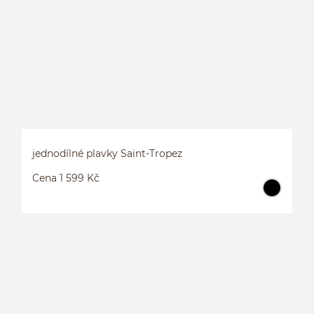
J
jednodílné plavky Saint-Tropez
Cena 1 599 Kč