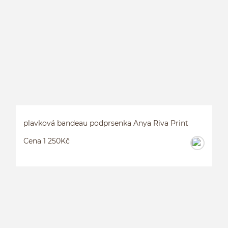
P
plavková bandeau podprsenka Anya Riva Print
Cena 1 250Kč