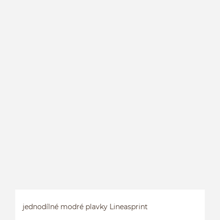
H
jednodílné modré plavky Lineasprint