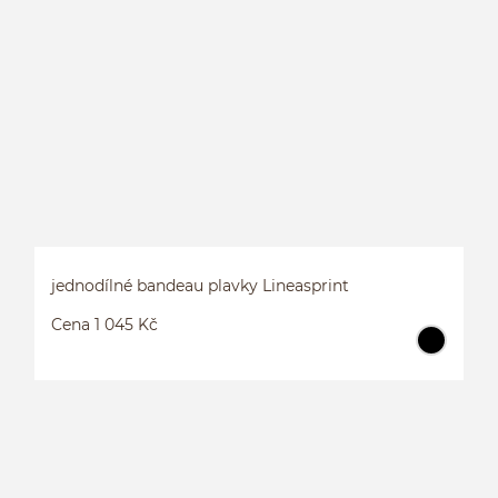
J
jednodílné bandeau plavky Lineasprint
Cena 1 045 Kč