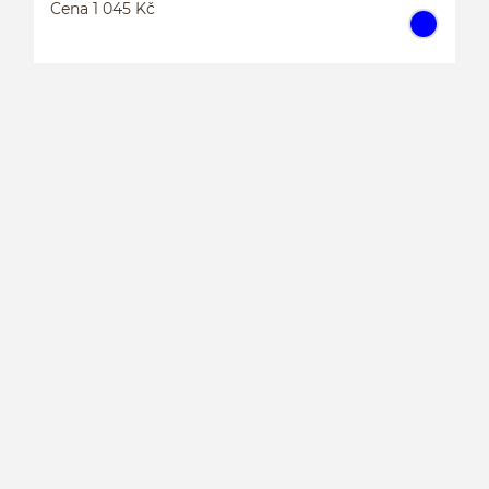
Cena 1 045 Kč
J