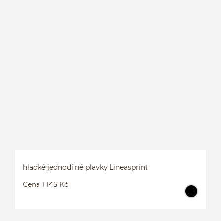
J
hladké jednodílné plavky Lineasprint
Cena 1 145 Kč