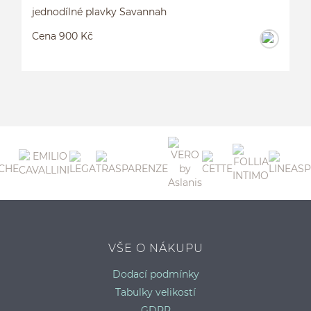
jednodílné plavky Savannah
Cena 900 Kč
J
VŠE O NÁKUPU
Dodací podmínky
Tabulky velikostí
GDPR