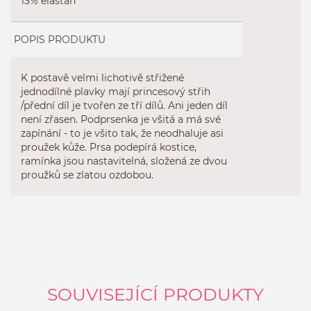
13% elastan
POPIS PRODUKTU
K postavě velmi lichotivě střižené
jednodílné plavky mají princesový střih
/přední díl je tvořen ze tří dílů. Ani jeden díl
není zřasen. Podprsenka je všitá a má své
zapínání - to je všito tak, že neodhaluje asi
proužek kůže. Prsa podepírá kostice,
ramínka jsou nastavitelná, složená ze dvou
proužků se zlatou ozdobou.
SOUVISEJÍCÍ PRODUKTY