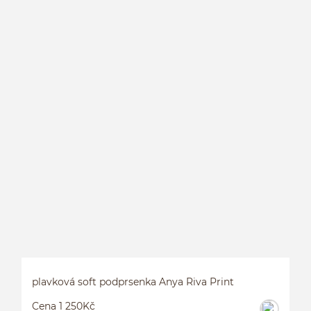
P
plavková soft podprsenka Anya Riva Print
Cena 1 250Kč