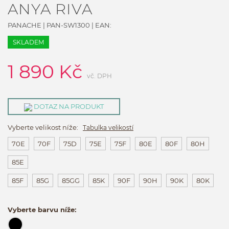
ANYA RIVA
PANACHE
|
PAN-SW1300
| EAN:
SKLADEM
1 890
Kč
vč. DPH
DOTAZ NA PRODUKT
Vyberte velikost níže:
Tabulka velikostí
70E
70F
75D
75E
75F
80E
80F
80H
85E
85F
85G
85GG
85K
90F
90H
90K
80K
Vyberte barvu níže: