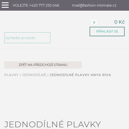
VOLEJTE +420 777 255 046
mail@fashion-intimate.cz
0 Kč
0
PŘIHLÁSIT SE
ZPĚT NA PŘEDCHOZÍ STRANU
PLAVKY |
JEDNODÍLNÉ |
JEDNODÍLNÉ PLAVKY ANYA RIVA
JEDNODÍLNÉ PLAVKY