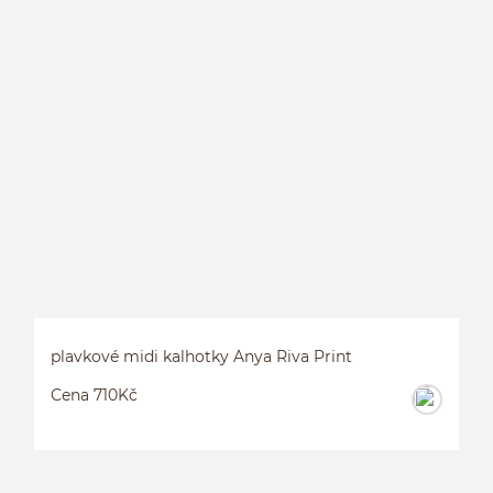
P
P
plavkové midi kalhotky Anya Riva Print
Cena 710Kč