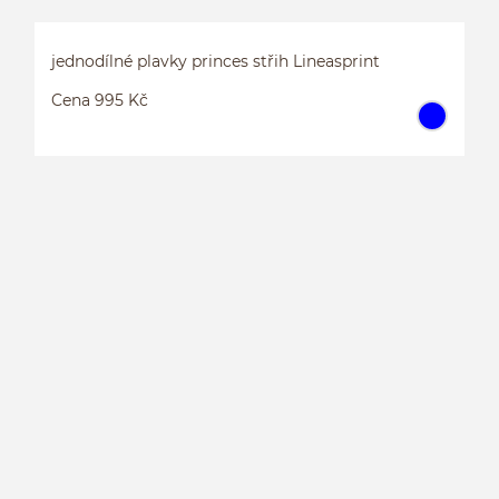
jednodílné plavky princes střih Lineasprint
Cena 995 Kč
J
L