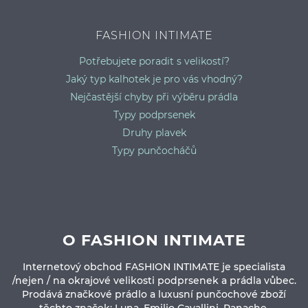
FASHION INTIMATE
Potřebujete poradit s velikostí?
Jaký typ kalhotek je pro vás vhodný?
Nejčastější chyby při výběru prádla
Typy podprsenek
Druhy plavek
Typy punčocháčů
O FASHION INTIMATE
Internetový obchod FASHION INTIMATE je specialista
/nejen / na okrajové velikosti podprsenek a prádla vůbec.
Prodává značkové prádlo a luxusní punčochové zboží
těchto značek: Luna, Emilio Cavallini, Panache,