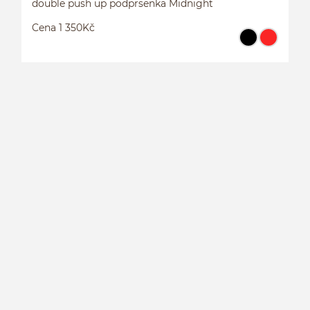
double push up podprsenka Midnight
Cena 1 350Kč
D