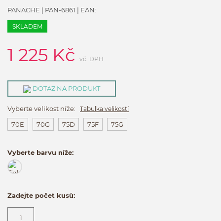
PANACHE
|
PAN-6861
| EAN:
SKLADEM
1 225
Kč
vč. DPH
DOTAZ NA PRODUKT
Vyberte velikost níže:
Tabulka velikostí
70E
70G
75D
75F
75G
Vyberte barvu níže:
Zadejte počet kusů: