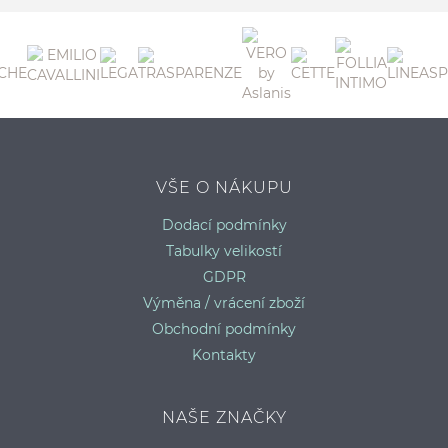
K
VŠE O NÁKUPU
Dodací podmínky
Tabulky velikostí
GDPR
Výměna / vrácení zboží
Obchodní podmínky
Kontakty
NAŠE ZNAČKY