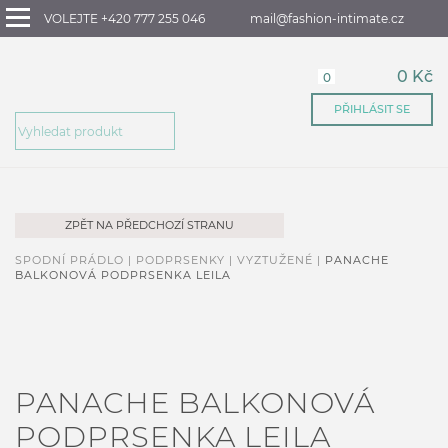
VOLEJTE +420 777 255 046
mail@fashion-intimate.cz
0 Kč
0
PŘIHLÁSIT SE
ZPĚT NA PŘEDCHOZÍ STRANU
SPODNÍ PRÁDLO |
PODPRSENKY |
VYZTUŽENÉ |
PANACHE
BALKONOVÁ PODPRSENKA LEILA
PANACHE BALKONOVÁ
PODPRSENKA LEILA