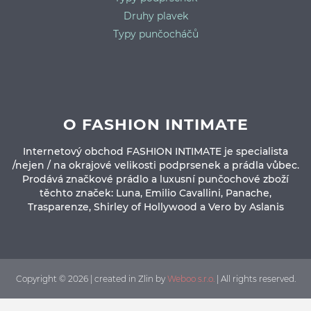
Druhy plavek
Typy punčocháčů
O FASHION INTIMATE
Internetový obchod FASHION INTIMATE je specialista
/nejen / na okrajové velikosti podprsenek a prádla vůbec.
Prodává značkové prádlo a luxusní punčochové zboží
těchto značek: Luna, Emilio Cavallini, Panache,
Trasparenze, Shirley of Hollywood a Vero by Aslanis
Copyright © 2026 | created in Zlin by
Weboo s.r.o.
| All rights reserved.