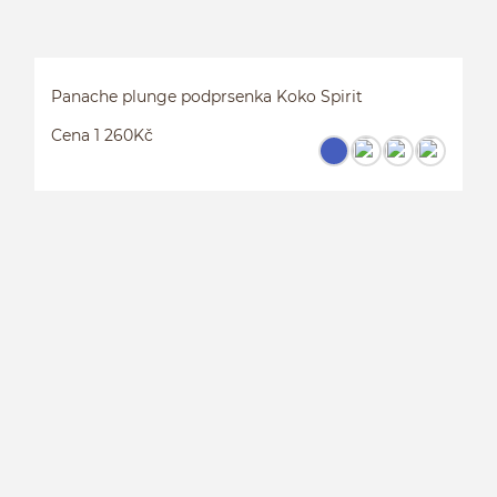
Panache plunge podprsenka Koko Spirit
Cena 1 260Kč
P