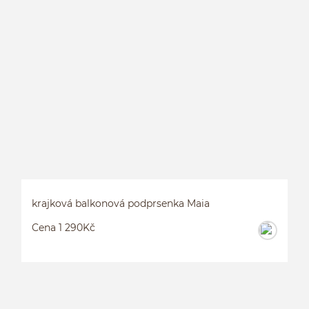
L
S
krajková balkonová podprsenka Maia
Cena 1 290Kč