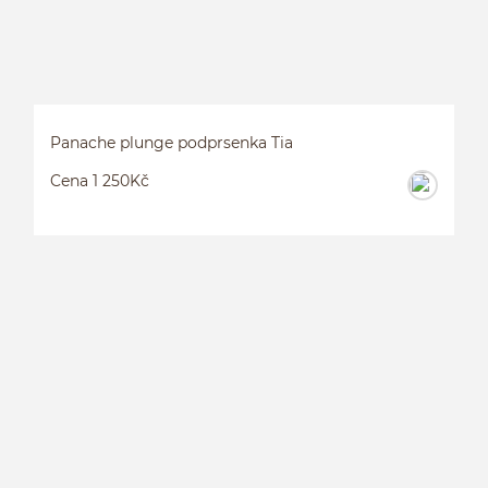
Panache plunge podprsenka Tia
Cena 1 250Kč
P