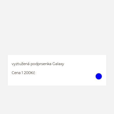
B
vyztužená podprsenka Galaxy
Cena 1 200Kč