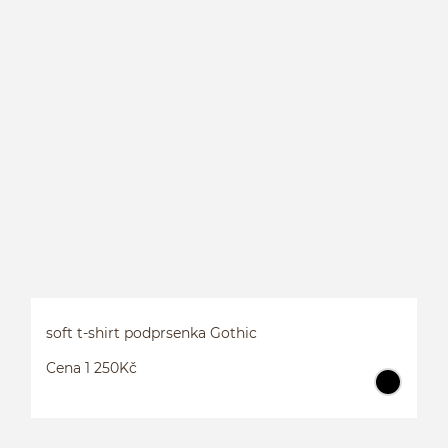
V
soft t-shirt podprsenka Gothic
Cena 1 250Kč