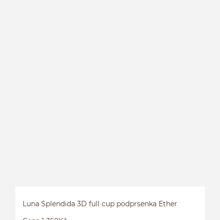
S
Luna Splendida 3D full cup podprsenka Ether