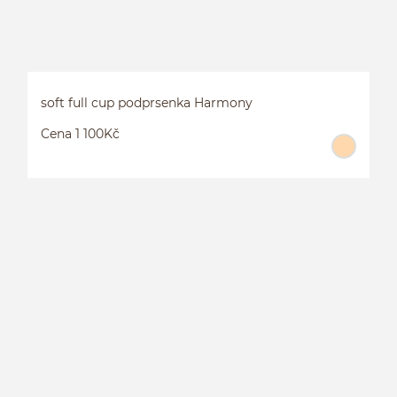
soft full cup podprsenka Harmony
Cena 1 100Kč
S