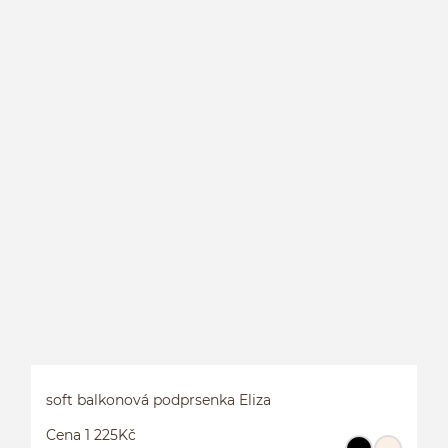
H
soft balkonová podprsenka Eliza
Cena 1 225Kč