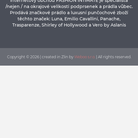
Internetový obchod FASHION INTIMATE je specialista
/nejen / na okrajové velikosti podprsenek a prádla vůbec.
Prodává značkové prádlo a luxusní punčochové zboží
těchto značek: Luna, Emilio Cavallini, Panache,
Trasparenze, Shirley of Hollywood a Vero by Aslanis
Copyright © 2026 | created in Zlin by
Weboo s.r.o.
| All rights reserved.