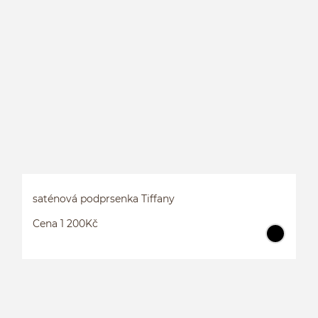
P
saténová podprsenka Tiffany
Cena 1 200Kč