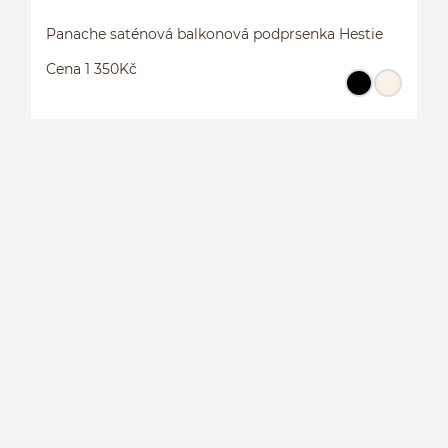
Panache saténová balkonová podprsenka Hestie
Cena 1 350Kč
P
P