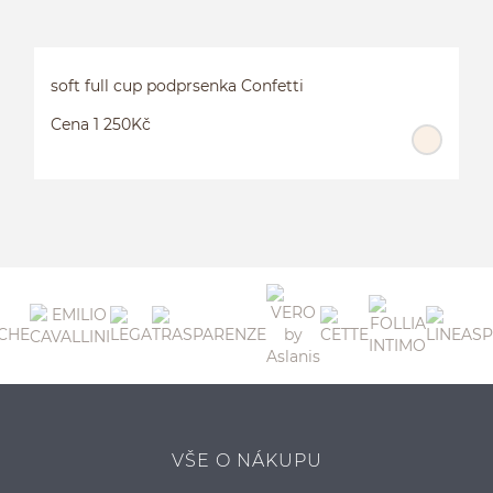
soft full cup podprsenka Confetti
Cena 1 250Kč
S
VŠE O NÁKUPU