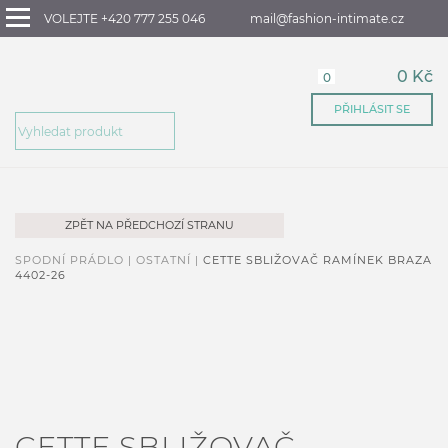
VOLEJTE +420 777 255 046
mail@fashion-intimate.cz
0 Kč
0
PŘIHLÁSIT SE
ZPĚT NA PŘEDCHOZÍ STRANU
SPODNÍ PRÁDLO |
OSTATNÍ |
CETTE SBLIŽOVAČ RAMÍNEK BRAZA
4402-26
CETTE SBLIŽOVAČ