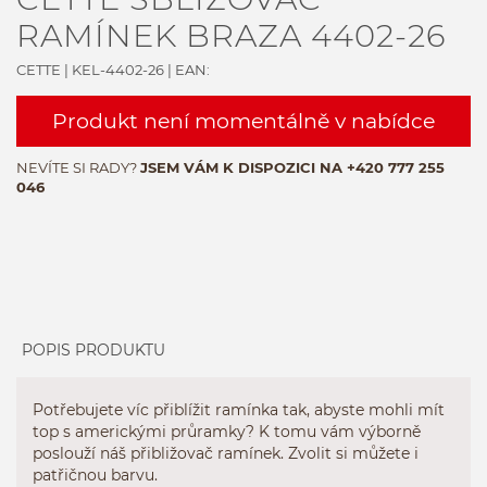
RAMÍNEK BRAZA 4402-26
CETTE
|
KEL-4402-26
| EAN:
Produkt není momentálně v nabídce
NEVÍTE SI RADY?
JSEM VÁM K DISPOZICI NA
+420 777 255
046
POPIS PRODUKTU
Potřebujete víc přiblížit ramínka tak, abyste mohli mít
top s americkými průramky? K tomu vám výborně
poslouží náš přibližovač ramínek. Zvolit si můžete i
patřičnou barvu.