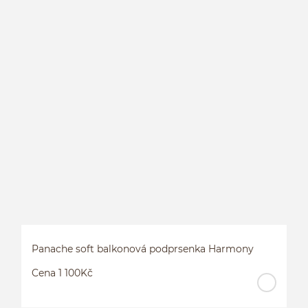
S
Panache soft balkonová podprsenka Harmony
Cena 1 100Kč