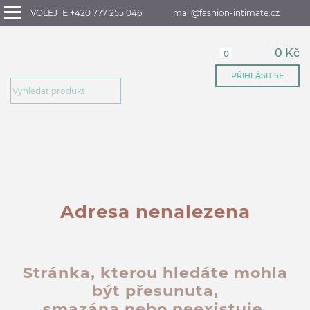
VOLEJTE +420 777 255 046
mail@fashion-intimate.cz
0 Kč
0
PŘIHLÁSIT SE
Adresa nenalezena
Stránka, kterou hledáte mohla
být přesunuta,
smazána nebo neexistuje.