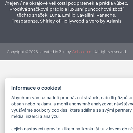
/nejen / na okrajové velikosti podprsenek a prádla vůbec.
Prodává značkové prádlo a luxusní punčochové zboží
těchto značek: Luna, Emilio Cavallini, Panache,
Trasparenze, Shirley of Hollywood a Vero by Aslanis
Copyright © 2026 | created in Zlin by
Weboo s.r.o.
| All rights reserved.
Informace o cookies!
Abychom vám usnadnili procházení stránek, nabídli přizpůs
obsah nebo reklamu a mohli anonymně analyzovat návštěvn
využíváme soubory cookies, které sdílíme se svými partnery 
média, inzerci a analýzu.
Jejich nastavení upravíte klikem na ikonku štítu v levém doln