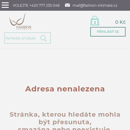
VOLEJTE +420 777 255 046
mail@fashion-intimate.cz
0 Kč
0
PŘIHLÁSIT SE
Adresa nenalezena
Stránka, kterou hledáte mohla
být přesunuta,
smazána nebo neexistuje.