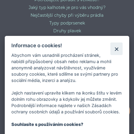
Jaký typ kalhotek je pro vás vhodný?
Nejčastější chyby při výběru prádla
Typy podprsenek
Druhy plavek
Typy punčocháčů
Informace o cookies!
Abychom vám usnadnili procházení stránek,
nabídli přizpůsobený obsah nebo reklamu a mohli
anonymně analyzovat návštěvnost, využíváme
soubory cookies, které sdílíme se svými partnery pro
sociální média, inzerci a analýzu.
Jejich nastavení upravíte klikem na ikonku štítu v levém
dolním rohu obrazovky a kdykoliv jej můžete změnit.
Podrobnější informace najdete v našich Zásadách
O FASHION INTIMATE
ochrany osobních údajů a používání souborů cookies.
Internetový obchod FASHION INTIMATE je specialista
Souhlasíte s používáním cookies?
/nejen / na okrajové velikosti podprsenek a prádla vůbec.