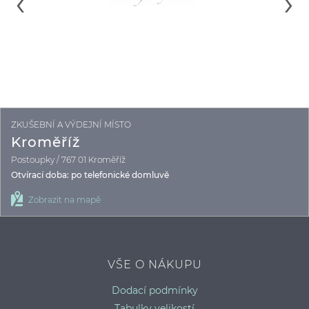
LUNA SPLENDIDA PUSH UP PODPRSENKA S
L
KOSTICÍ MIRACLE ONE
K
75B
80B
80C
ZKUŠEBNÍ A VÝDEJNÍ MÍSTO
Kroměříž
Postoupky / 767 01 Kroměříž
Otvírací doba: po telefonické domluvě
Zobrazit na mapě
VŠE O NÁKUPU
Dodací podmínky
Tabulky velikostí