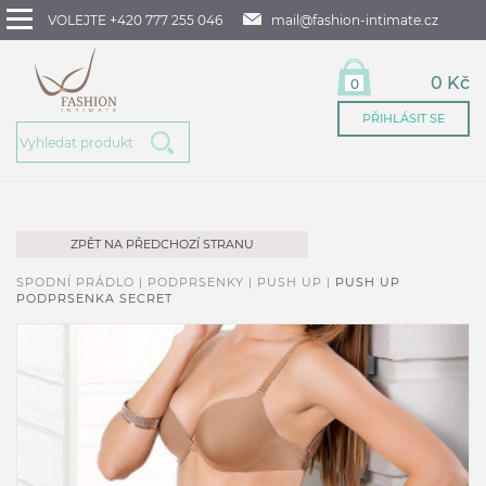
VOLEJTE +420 777 255 046
mail@fashion-intimate.cz
0 Kč
0
PŘIHLÁSIT SE
ZPĚT NA PŘEDCHOZÍ STRANU
SPODNÍ PRÁDLO |
PODPRSENKY |
PUSH UP |
PUSH UP
PODPRSENKA SECRET