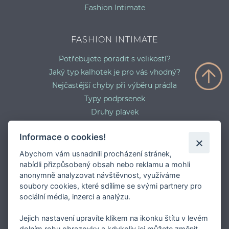
Fashion Intimate
FASHION INTIMATE
Potřebujete poradit s velikostí?
Jaký typ kalhotek je pro vás vhodný?
Nejčastější chyby při výběru prádla
Typy podprsenek
Druhy plavek
Typy punčocháčů
Informace o cookies!
Abychom vám usnadnili procházení stránek,
nabídli přizpůsobený obsah nebo reklamu a mohli
anonymně analyzovat návštěvnost, využíváme
soubory cookies, které sdílíme se svými partnery pro
sociální média, inzerci a analýzu.
Jejich nastavení upravíte klikem na ikonku štítu v levém
dolním rohu obrazovky a kdykoliv jej můžete změnit.