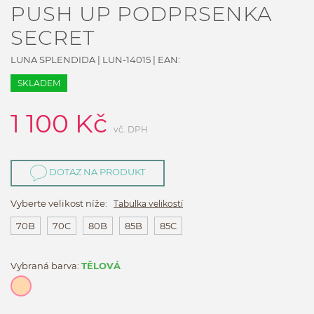
PUSH UP PODPRSENKA
SECRET
LUNA SPLENDIDA
|
LUN-14015
| EAN:
SKLADEM
1 100
Kč
vč. DPH
DOTAZ NA PRODUKT
Vyberte velikost níže:
Tabulka velikostí
70B
70C
80B
85B
85C
Vybraná barva:
TĚLOVÁ