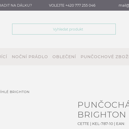
RADIT NA DÁLKU?
VOLEJTE +420 777 255 046
mail@
ÍCÍ
NOČNÍ PRÁDLO
OBLEČENÍ
PUNČOCHOVÉ ZBOŽ
ÍHLÉ BRIGHTON
PUNČOCHÁ
BRIGHTON
CETTE
|
KEL-787-10
| EAN: