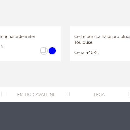
 PRO PLNOŠTÍHLÉ
VLNĚNÉ PUNČOCHÁČE JENNI
4
5
nčocháče Jennifer
Cette punčocháče pro plnoš
Toulouse
Kč
Cena 440Kč