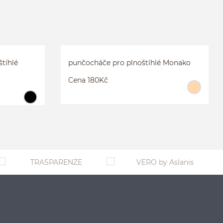
CETTE PUNČOCHÁČE PRO
FER
PLNOŠTÍHLÉ TOULOUSE
2XL
tíhlé
punčocháče pro plnoštíhlé Monako
Cena 180Kč