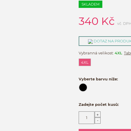
SKLADEM
340
Kč
vč. DP
DOTAZ NA PRODU
Vybranná velikost:
4XL
Tabu
4XL
Vyberte barvu níže:
Zadejte počet kusů:
+
-