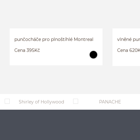
PUNČOCHÁČE
MONTREAL
3XL
punčocháče pro plnoštíhlé Montreal
vlněné pu
Cena 395Kč
Cena 620