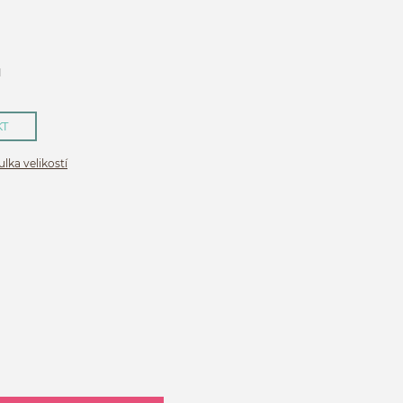
H
KT
lka velikostí