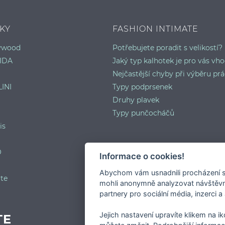
KY
FASHION INTIMATE
lywood
Potřebujete poradit s velikostí?
IDA
Jaký typ kalhotek je pro vás vh
Nejčastější chyby při výběru prá
INI
Typy podprsenek
Druhy plavek
Typy punčocháčů
is
O
Informace o cookies!
Abychom vám usnadnili procházení s
te
mohli anonymně analyzovat návštěvno
partnery pro sociální média, inzerci a
Jejich nastavení upravíte klikem na i
TE