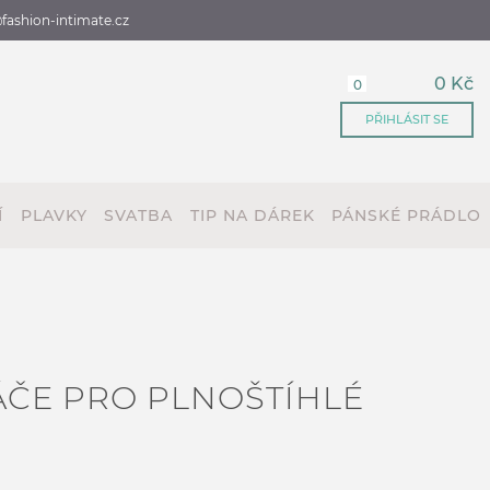
fashion-intimate.cz
0 Kč
0
PŘIHLÁSIT SE
Í
PLAVKY
SVATBA
TIP NA DÁREK
PÁNSKÉ PRÁDLO
ČE PRO PLNOŠTÍHLÉ