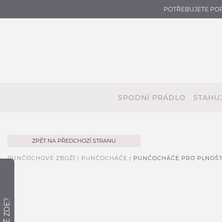
POTŘEBUJETE PO
SPODNÍ PRÁDLO
STAHUJ
ZPĚT NA PŘEDCHOZÍ STRANU
PUNČOCHOVÉ ZBOŽÍ |
PUNČOCHÁČE |
PUNČOCHÁČE PRO PLNOŠT