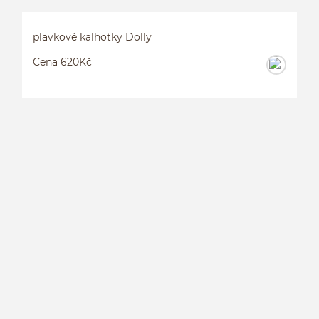
plavkové kalhotky Dolly
Cena 620Kč
P