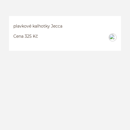
plavkové kalhotky Jecca
Cena 325 Kč
P