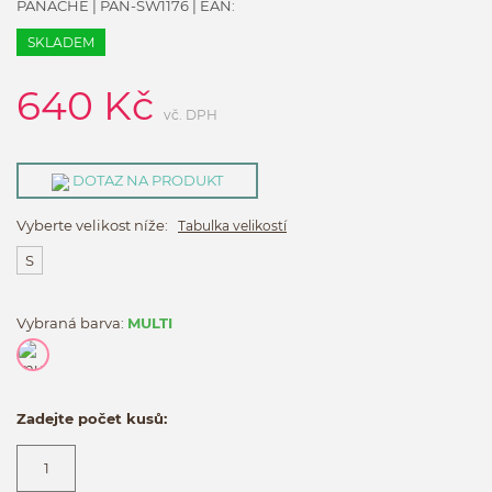
PANACHE
|
PAN-SW1176
| EAN:
SKLADEM
640
Kč
vč. DPH
DOTAZ NA PRODUKT
Vyberte velikost níže:
Tabulka velikostí
S
Vybraná barva:
MULTI
Zadejte počet kusů: