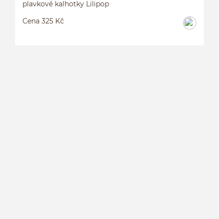
plavkové kalhotky Lilipop
Cena 325 Kč
P