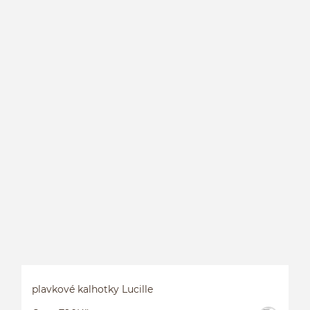
P
plavkové kalhotky Lucille