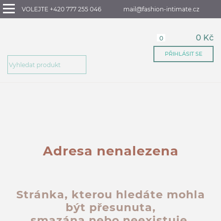
VOLEJTE +420 777 255 046
mail@fashion-intimate.cz
0 Kč
0
PŘIHLÁSIT SE
Adresa nenalezena
Stránka, kterou hledáte mohla
být přesunuta,
smazána nebo neexistuje.