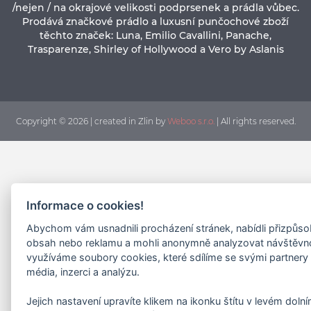
/nejen / na okrajové velikosti podprsenek a prádla vůbec.
Prodává značkové prádlo a luxusní punčochové zboží
těchto značek: Luna, Emilio Cavallini, Panache,
Trasparenze, Shirley of Hollywood a Vero by Aslanis
Copyright © 2026 | created in Zlin by
Weboo s.r.o.
| All rights reserved.
Informace o cookies!
Abychom vám usnadnili procházení stránek, nabídli přizpůs
obsah nebo reklamu a mohli anonymně analyzovat návštěvn
využíváme soubory cookies, které sdílíme se svými partnery 
média, inzerci a analýzu.
Jejich nastavení upravíte klikem na ikonku štítu v levém doln