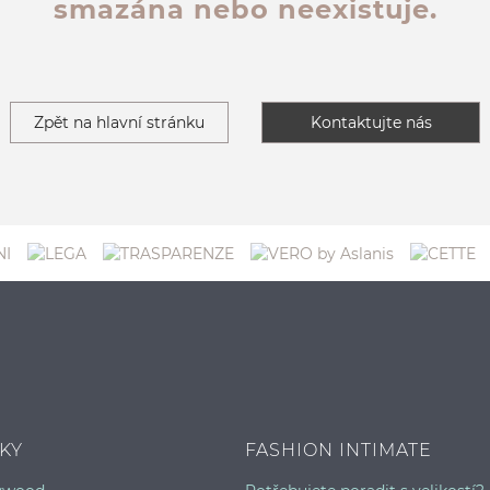
smazána nebo neexistuje.
Zpět na hlavní stránku
Kontaktujte nás
KY
FASHION INTIMATE