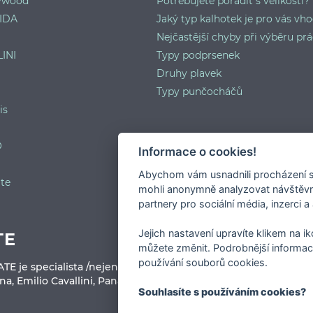
lywood
Potřebujete poradit s velikostí?
IDA
Jaký typ kalhotek je pro vás vh
Nejčastější chyby při výběru prá
INI
Typy podprsenek
Druhy plavek
Typy punčocháčů
is
O
Informace o cookies!
Abychom vám usnadnili procházení s
te
mohli anonymně analyzovat návštěvno
partnery pro sociální média, inzerci a
Jejich nastavení upravíte klikem na i
TE
můžete změnit. Podrobnější informac
používání souborů cookies.
 je specialista /nejen / na okrajové velikosti podprsenek a 
, Emilio Cavallini, Panache, Trasparenze, Shirley of Hollywoo
Souhlasíte s používáním cookies?