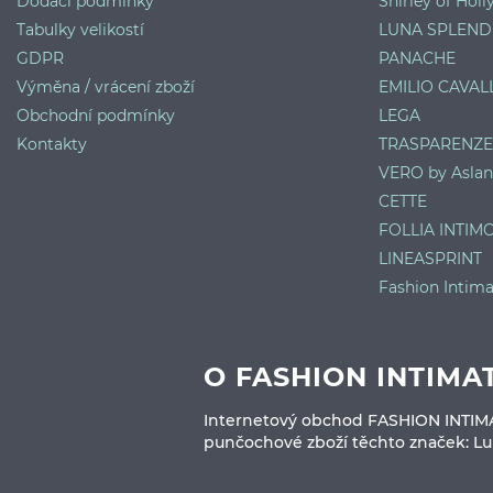
Dodací podmínky
Shirley of Hol
Tabulky velikostí
LUNA SPLEND
GDPR
PANACHE
Výměna / vrácení zboží
EMILIO CAVALL
Obchodní podmínky
LEGA
Kontakty
TRASPARENZE
VERO by Aslan
CETTE
FOLLIA INTIM
LINEASPRINT
Fashion Intima
O FASHION INTIMA
Internetový obchod FASHION INTIMATE
punčochové zboží těchto značek: Luna