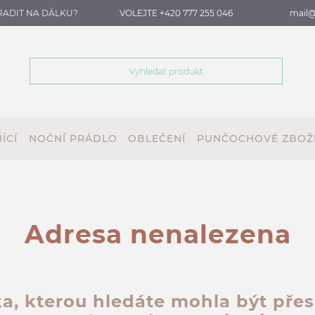
RADIT NA DÁLKU?
VOLEJTE +420 777 255 046
mail@
ÍCÍ
NOČNÍ PRÁDLO
OBLEČENÍ
PUNČOCHOVÉ ZBOŽ
Adresa nenalezena
a, kterou hledáte mohla být pře