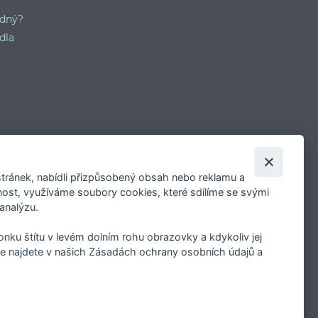
odný?
dla
tránek, nabídli přizpůsobený obsah nebo reklamu a
st, využíváme soubory cookies, které sdílíme se svými
 analýzu.
konku štítu v levém dolním rohu obrazovky a kdykoliv jej
e najdete v našich Zásadách ochrany osobních údajů a
prádla vůbec. Prodává značkové prádlo a luxusní
d a Vero by Aslanis