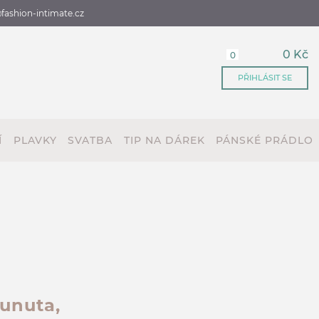
fashion-intimate.cz
0 Kč
0
PŘIHLÁSIT SE
Í
PLAVKY
SVATBA
TIP NA DÁREK
PÁNSKÉ PRÁDLO
sunuta,