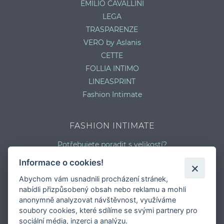
EMILIO CAVALLINI
LEGA
TRASPARENZE
VERO by Aslanis
CETTE
FOLLIA INTIMO
LINEASPRINT
Fashion Intimate
FASHION INTIMATE
Potřebujete poradit s velikostí?
Jaký typ kalhotek je pro vás vhodný?
Informace o cookies!
Nejčastější chyby při výběru prádla
Abychom vám usnadnili procházení stránek,
Typy podprsenek
nabídli přizpůsobený obsah nebo reklamu a mohli
Druhy plavek
anonymně analyzovat návštěvnost, využíváme
Typy punčocháčů
soubory cookies, které sdílíme se svými partnery pro
sociální média, inzerci a analýzu.