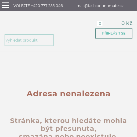
VOLEJTE +420 777 255 046
mail@fashion-intimate.cz
0 Kč
0
PŘIHLÁSIT SE
Adresa nenalezena
Stránka, kterou hledáte mohla
být přesunuta,
smazána nebo neexistuje.