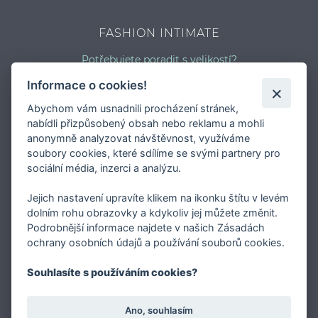
FASHION INTIMATE
Potřebujete poradit s velikostí?
Jaký typ kalhotek je pro vás vhodný?
Informace o cookies!
Nejčastější chyby při výběru prádla
Abychom vám usnadnili procházení stránek,
Typy podprsenek
nabídli přizpůsobený obsah nebo reklamu a mohli
Druhy plavek
anonymně analyzovat návštěvnost, využíváme
Typy punčocháčů
soubory cookies, které sdílíme se svými partnery pro
sociální média, inzerci a analýzu.
Jejich nastavení upravíte klikem na ikonku štítu v levém
dolním rohu obrazovky a kdykoliv jej můžete změnit.
Podrobnější informace najdete v našich Zásadách
O FASHION INTIMATE
ochrany osobních údajů a používání souborů cookies.
Internetový obchod FASHION INTIMATE je specialista
Souhlasíte s používáním cookies?
/nejen / na okrajové velikosti podprsenek a prádla vůbec.
Prodává značkové prádlo a luxusní punčochové zboží
Ano, souhlasím
těchto značek: Luna, Emilio Cavallini, Panache,