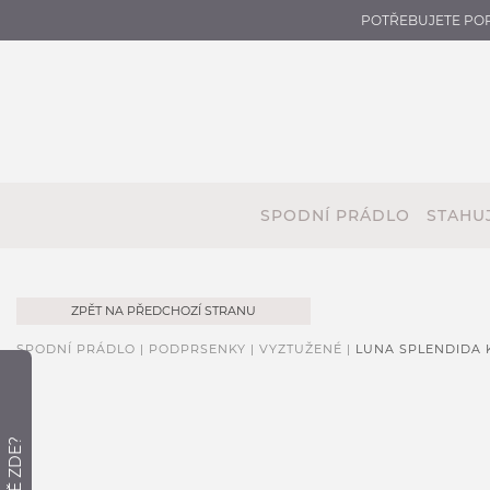
POTŘEBUJETE PO
SPODNÍ PRÁDLO
STAHUJ
ZPĚT NA PŘEDCHOZÍ STRANU
SPODNÍ PRÁDLO |
PODPRSENKY |
VYZTUŽENÉ |
LUNA SPLENDIDA