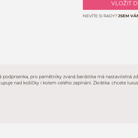
VLOŽIT 
NEVÍTE SI RADY?
JSEM VÁ
 podprsenka, pro pamětníky zvaná bardotka má nastavitelná zdo
tupuje nad košíčky i kolem celého zapínání. Zkrátka: chcete luxu