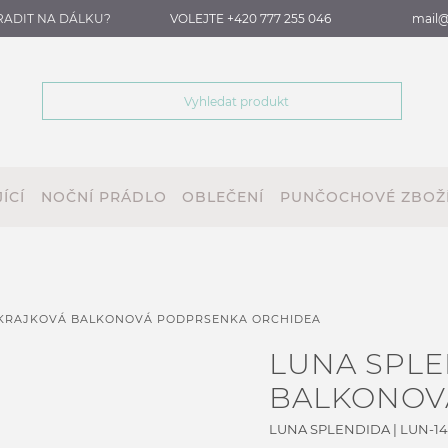
RADIT NA DÁLKU?
VOLEJTE +420 777 255 046
mail@
ÍCÍ
NOČNÍ PRÁDLO
OBLEČENÍ
PUNČOCHOVÉ ZBOŽ
 KRAJKOVÁ BALKONOVÁ PODPRSENKA ORCHIDEA
LUNA SPLE
BALKONOV
LUNA SPLENDIDA
|
LUN-14