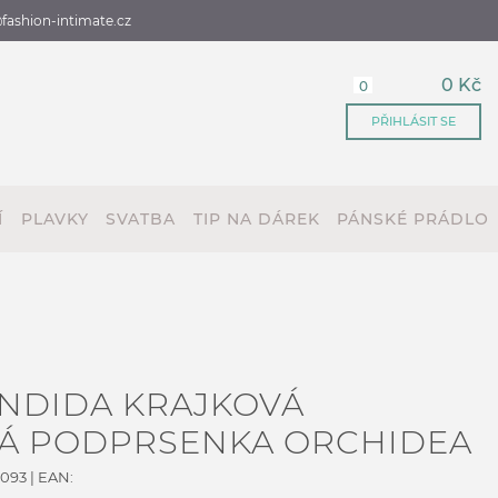
fashion-intimate.cz
0 Kč
0
PŘIHLÁSIT SE
Í
PLAVKY
SVATBA
TIP NA DÁREK
PÁNSKÉ PRÁDLO
NDIDA KRAJKOVÁ
Á PODPRSENKA ORCHIDEA
093
| EAN: