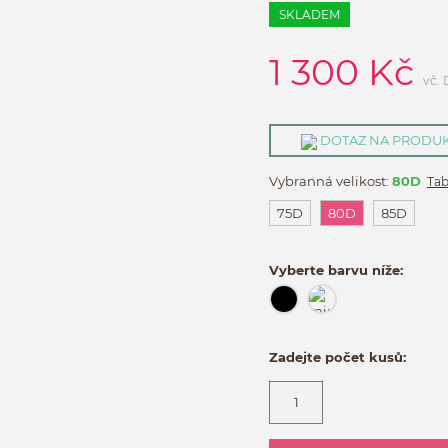
SKLADEM
1 300
Kč
vč.
DOTAZ NA PRODU
Vybranná velikost:
80D
Tab
75D
80D
85D
Vyberte barvu níže:
Zadejte počet kusů: