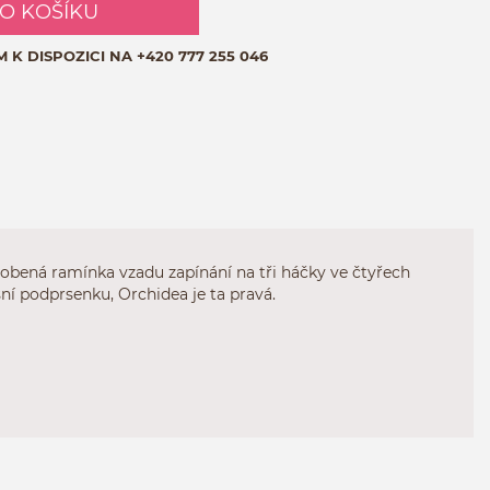
DO KOŠÍKU
M K DISPOZICI NA
+420 777 255 046
bená ramínka vzadu zapínání na tři háčky ve čtyřech
sní podprsenku, Orchidea je ta pravá.