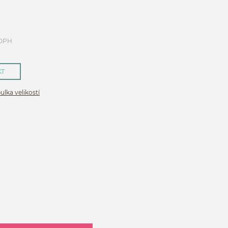
 DPH
KT
ulka velikostí