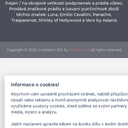
/nejen / na okrajové velikosti podprsenek a prádla vůbec.
Prodává značkové prádlo a luxusní punčochové zboží
těchto značek: Luna, Emilio Cavallini, Panache,
Trasparenze, Shirley of Hollywood a Vero by Aslanis
Copyright © 2026 | created in Zlin by
Weboo s.r.o.
| All rights reserved.
Informace o cookies!
Abychom vám usnadnili procházení stránek, nabídli přizpůs
obsah nebo reklamu a mohli anonymně analyzovat návštěvn
využíváme soubory cookies, které sdílíme se svými partnery 
média, inzerci a analýzu.
Jejich nastavení upravíte klikem na ikonku štítu v levém doln