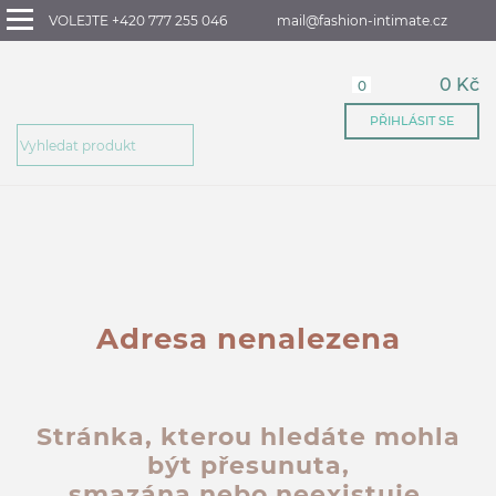
VOLEJTE +420 777 255 046
mail@fashion-intimate.cz
0 Kč
0
PŘIHLÁSIT SE
Adresa nenalezena
Stránka, kterou hledáte mohla
být přesunuta,
smazána nebo neexistuje.