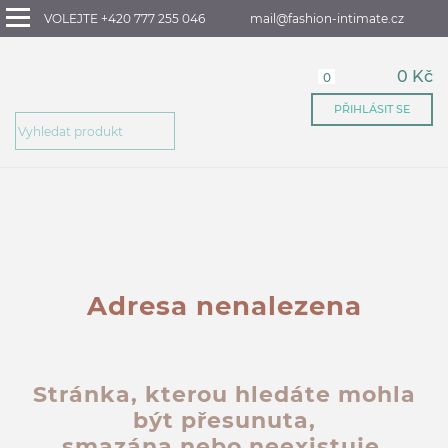
VOLEJTE +420 777 255 046
mail@fashion-intimate.cz
0 Kč
0
PŘIHLÁSIT SE
Adresa nenalezena
Stránka, kterou hledáte mohla
být přesunuta,
smazána nebo neexistuje.