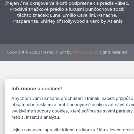
/nejen / na okrajové velikosti podprsenek a prádla vůbec.
Prodává značkové prádlo a luxusní punčochové zboží
těchto značek: Luna, Emilio Cavallini, Panache,
Trasparenze, Shirley of Hollywood a Vero by Aslanis
Copyright © 2026 | created in Zlin by
Weboo s.r.o.
| All rights reserved.
Informace o cookies!
Abychom vám usnadnili procházení stránek, nabídli přizpůs
obsah nebo reklamu a mohli anonymně analyzovat návštěvn
využíváme soubory cookies, které sdílíme se svými partnery 
média, inzerci a analýzu.
Jejich nastavení upravíte klikem na ikonku štítu v levém doln