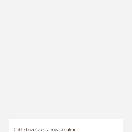
C
Cette bezešvá stahovací sukně