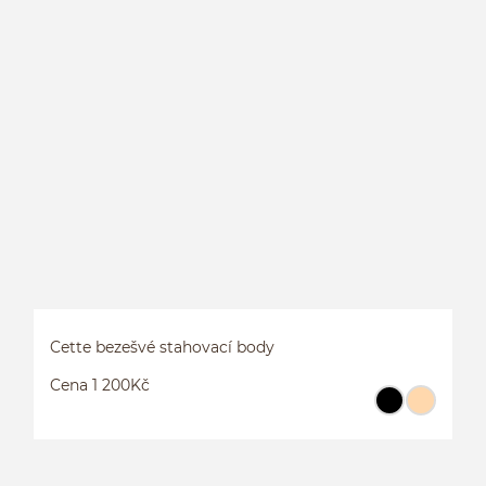
C
Cette bezešvé stahovací body
Cena 1 200Kč