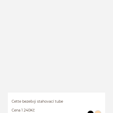
C
Cette bezešvý stahovací tube
Cena 1 240Kč