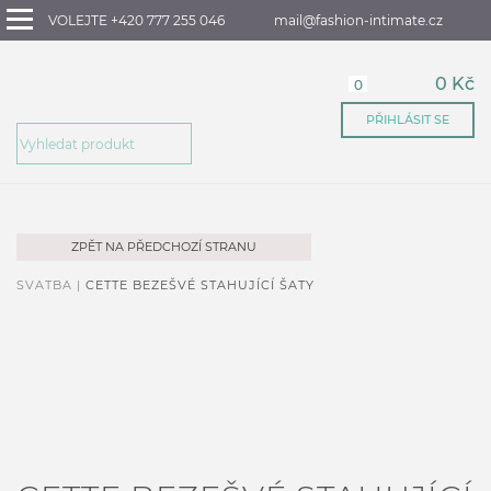
VOLEJTE +420 777 255 046
mail@fashion-intimate.cz
0 Kč
0
PŘIHLÁSIT SE
ZPĚT NA PŘEDCHOZÍ STRANU
SVATBA |
CETTE BEZEŠVÉ STAHUJÍCÍ ŠATY