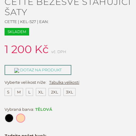
CETTE BEZEŠVÉ STAHUJÍCÍ
ŠATY
CETTE
|
KEL-527
| EAN:
SKLADEM
1 200
Kč
vč. DPH
DOTAZ NA PRODUKT
Vyberte velikost níže:
Tabulka velikostí
S
M
L
XL
2XL
3XL
Vybraná barva:
TĚLOVÁ
Zadejte počet kusů: