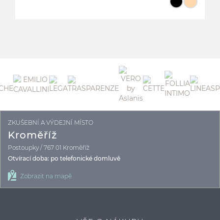
ZKUŠEBNÍ A VÝDEJNÍ MÍSTO
C
Kroměříž
Postoupky / 767 01 Kroměříž
Otvírací doba: po telefonické domluvě
Zobrazit na mapě