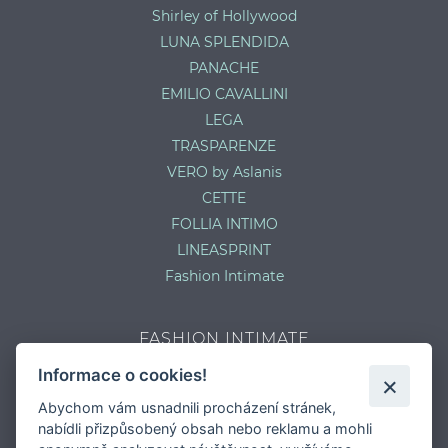
Shirley of Hollywood
LUNA SPLENDIDA
PANACHE
EMILIO CAVALLINI
LEGA
TRASPARENZE
VERO by Aslanis
CETTE
FOLLIA INTIMO
LINEASPRINT
Fashion Intimate
FASHION INTIMATE
Informace o cookies!
Potřebujete poradit s velikostí?
Jaký typ kalhotek je pro vás vhodný?
Abychom vám usnadnili procházení stránek,
Nejčastější chyby při výběru prádla
nabídli přizpůsobený obsah nebo reklamu a mohli