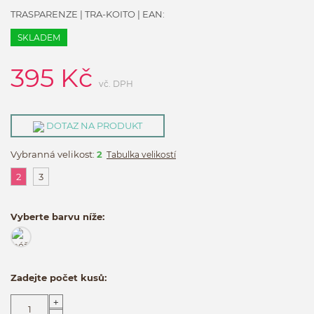
TRASPARENZE
|
TRA-KOITO
| EAN:
SKLADEM
395
Kč
vč. DPH
DOTAZ NA PRODUKT
Vybranná velikost:
2
Tabulka velikostí
2
3
Vyberte barvu níže:
Zadejte počet kusů:
+