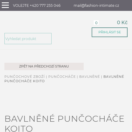
VOLEJTE +420 777 255 046
mail@fashion-intimate.cz
0 Kč
0
PŘIHLÁSIT SE
ZPĚT NA PŘEDCHOZÍ STRANU
PUNČOCHOVÉ ZBOŽÍ |
PUNČOCHÁČE |
BAVLNĚNÉ |
BAVLNĚNÉ
PUNČOCHÁČE KOITO
BAVLNĚNÉ PUNČOCHÁČE
KOITO