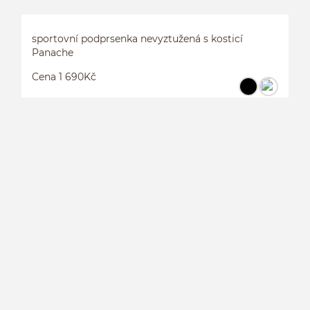
sportovní podprsenka nevyztužená s kosticí
Panache
Cena 1 690Kč
S
K