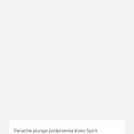
D
Panache plunge podprsenka Koko Spirit