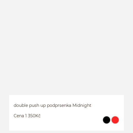
S
double push up podprsenka Midnight
Cena 1 350Kč