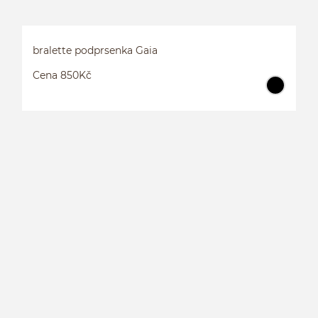
bralette podprsenka Gaia
Cena 850Kč
B