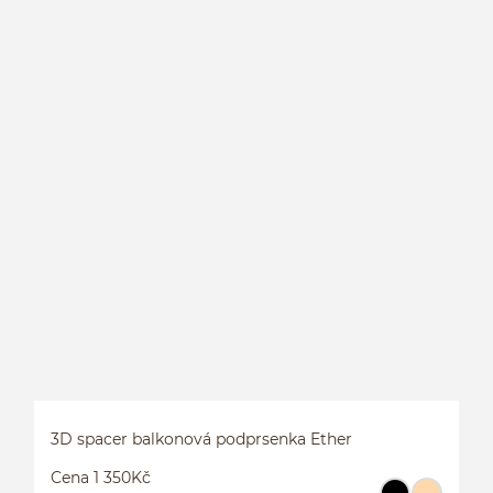
L
E
3D spacer balkonová podprsenka Ether
Cena 1 350Kč