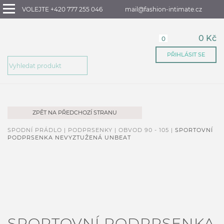
VOLEJTE +420 777 255 046
mail@fashion-intimate.cz
0 Kč
0
PŘIHLÁSIT SE
ZPĚT NA PŘEDCHOZÍ STRANU
SPODNÍ PRÁDLO |
PODPRSENKY |
OBVOD 90 - 105 |
SPORTOVNÍ
PODPRSENKA NEVYZTUŽENÁ UNBEAT
SPORTOVNÍ PODPRSENKA