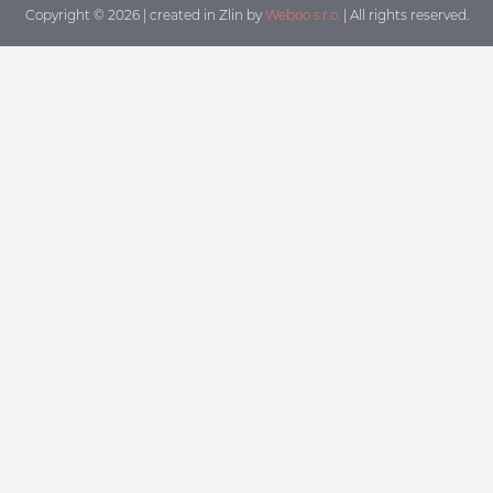
Copyright © 2026 | created in Zlin by
Weboo s.r.o.
| All rights reserved.