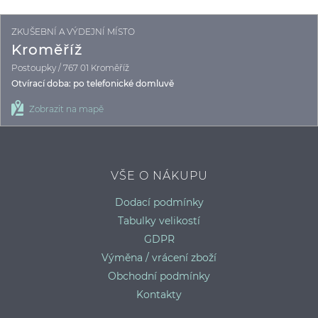
ZKUŠEBNÍ A VÝDEJNÍ MÍSTO
K
Kroměříž
Postoupky / 767 01 Kroměříž
Otvírací doba: po telefonické domluvě
Zobrazit na mapě
VŠE O NÁKUPU
Dodací podmínky
Tabulky velikostí
GDPR
Výměna / vrácení zboží
Obchodní podmínky
Kontakty