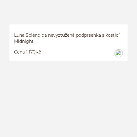
Luna Splendida nevyztužená podprsenka s kosticí
Midnight
Cena 1 170Kč
L
S