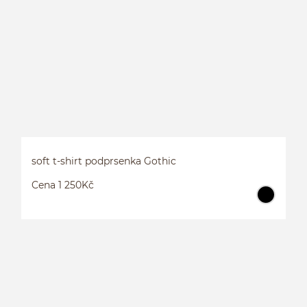
V
soft t-shirt podprsenka Gothic
Cena 1 250Kč