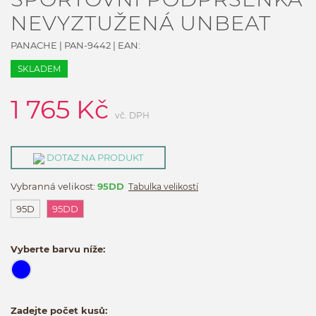
NEVYZTUŽENÁ UNBEAT
PANACHE
|
PAN-9442
| EAN:
SKLADEM
1 765
Kč
vč. DPH
DOTAZ NA PRODUKT
Vybranná velikost:
95DD
Tabulka velikostí
95D
95DD
Vyberte barvu níže:
Zadejte počet kusů: