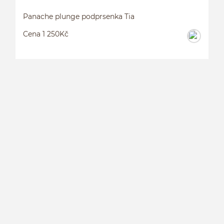
Panache plunge podprsenka Tia
Cena 1 250Kč
P