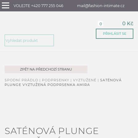
VOLEJTE +420 777 255 046
mail@fashion-intimate.cz
0 Kč
0
PŘIHLÁSIT SE
ZPĚT NA PŘEDCHOZÍ STRANU
SPODNÍ PRÁDLO |
PODPRSENKY |
VYZTUŽENÉ |
SATÉNOVÁ
PLUNGE VYZTUŽENÁ PODPRSENKA AMIRA
SATÉNOVÁ PLUNGE