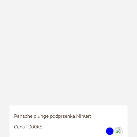
P
Panache plunge podprsenka Minuet
Cena 1 300Kč