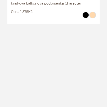
krajková balkonová podprsenka Character
Cena 1 575Kč
K
C