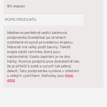
8% elastan
POPIS PRODUKTU
Nádherna perfektně sedící saténová
podprsenka /zvedačka/ po stranách
ozdobená strojově provedenou krajkou.
Materiál má velký podíl bavlny. Taktéž
krajka zdobí ramínka, která jsou
nastavitelná. Vzadu zapínání je na dva
háčky. Kostice podpírá prsa dostatečně tak,
že je přiblíží k sobě a vytvoří tak pěkný
dekolt. Tato podprsenka vynikne v oblečení
s velkým výstřihem. Kalhotky jsou
PAN-
6552