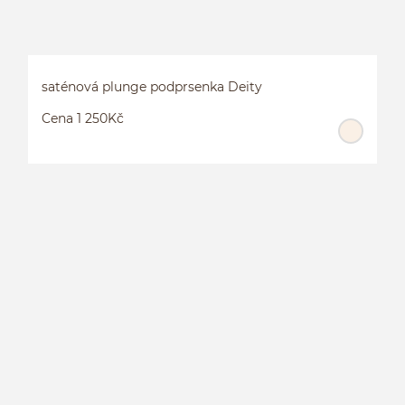
saténová plunge podprsenka Deity
Cena 1 250Kč
S