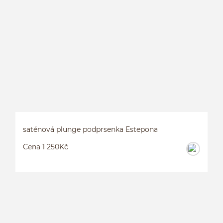
B
saténová plunge podprsenka Estepona
Cena 1 250Kč