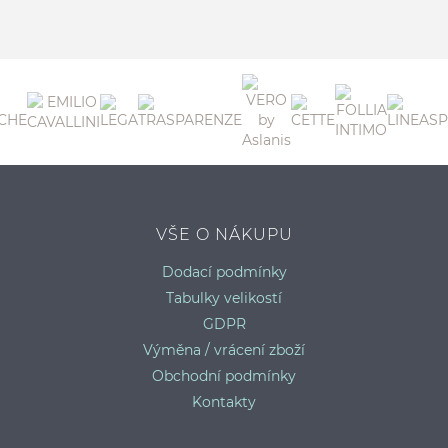
S
VŠE O NÁKUPU
Dodací podmínky
Tabulky velikostí
GDPR
Výměna / vrácení zboží
Obchodní podmínky
Kontakty