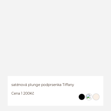
S
saténová plunge podprsenka Tiffany
Cena 1 200Kč