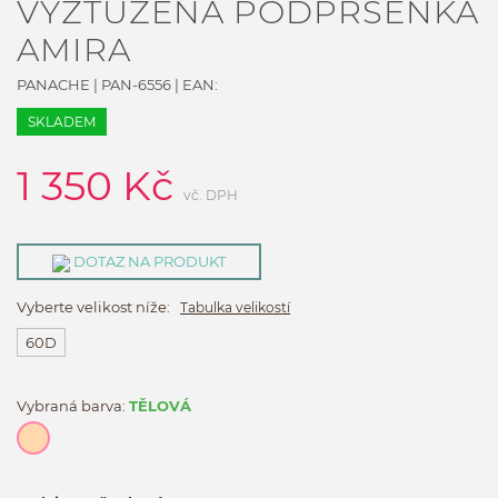
VYZTUŽENÁ PODPRSENKA
AMIRA
PANACHE
|
PAN-6556
| EAN:
SKLADEM
1 350
Kč
vč. DPH
DOTAZ NA PRODUKT
Vyberte velikost níže:
Tabulka velikostí
60D
Vybraná barva:
TĚLOVÁ