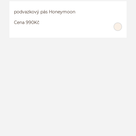
podvazkový pás Honeymoon
Cena 990Kč
P