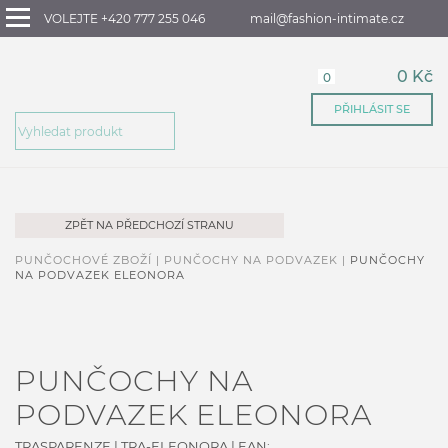
VOLEJTE +420 777 255 046
mail@fashion-intimate.cz
0 Kč
0
PŘIHLÁSIT SE
ZPĚT NA PŘEDCHOZÍ STRANU
PUNČOCHOVÉ ZBOŽÍ |
PUNČOCHY NA PODVAZEK |
PUNČOCHY
NA PODVAZEK ELEONORA
PUNČOCHY NA
PODVAZEK ELEONORA
TRASPARENZE
|
TRA-ELEONORA
| EAN: