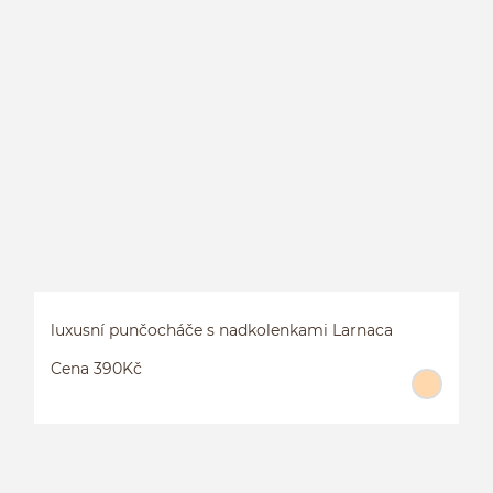
P
1
luxusní punčocháče s nadkolenkami Larnaca
Cena 390Kč