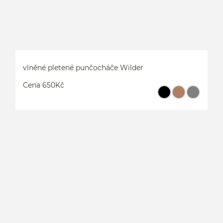
vlněné pletené punčocháče Wilder
Cena 650Kč
V