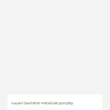
H
M
luxusní bavlněné metalické ponožky