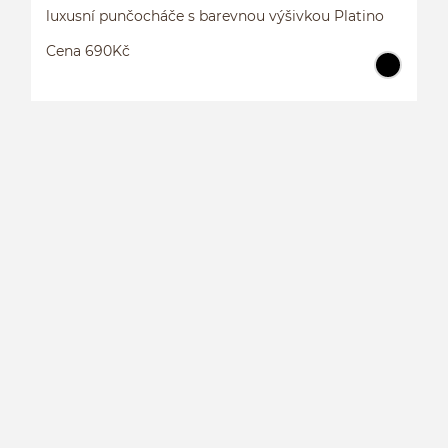
luxusní punčocháče s barevnou výšivkou Platino
Cena 690Kč
L
P