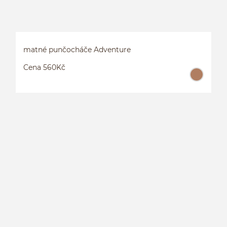
matné punčocháče Adventure
Cena 560Kč
M