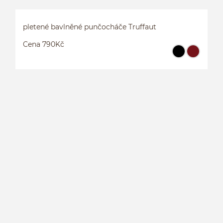
pletené bavlněné punčocháče Truffaut
Cena 790Kč
P