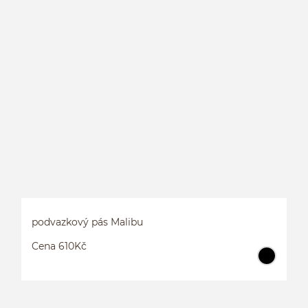
P
podvazkový pás Malibu
Cena 610Kč