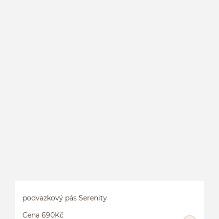
P
podvazkový pás Serenity
Cena 690Kč