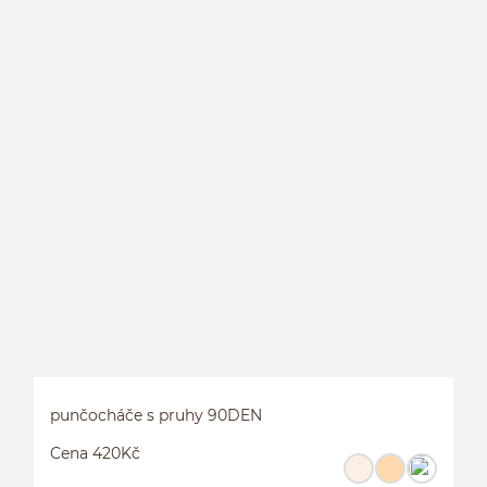
L
L
punčocháče s pruhy 90DEN
Cena 420Kč