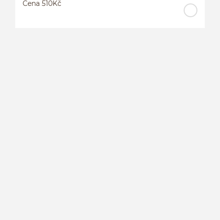
Cena 510Kč
L