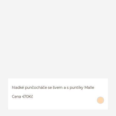
hladké punčocháče se švem a s puntíky Malle
Cena 470Kč