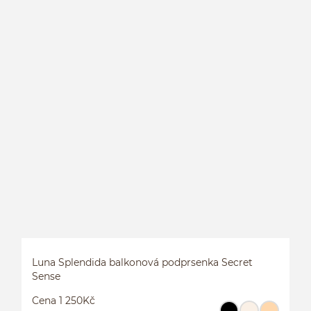
B
Luna Splendida balkonová podprsenka Secret
Sense
Cena 1 250Kč