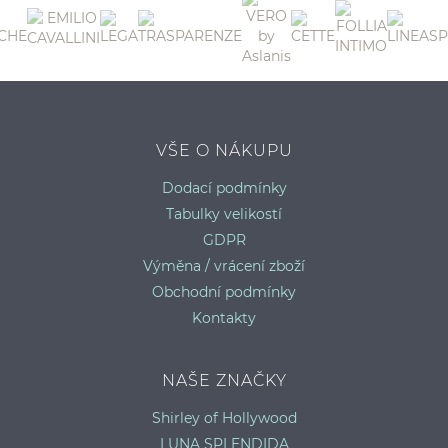
P
P
VŠE O NÁKUPU
Dodací podmínky
Tabulky velikostí
GDPR
Výměna / vrácení zboží
Obchodní podmínky
Kontakty
NAŠE ZNAČKY
Shirley of Hollywood
LUNA SPLENDIDA