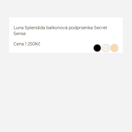
Luna Splendida balkonová podprsenka Secret
Sense
Cena 1 250Kč
L
S