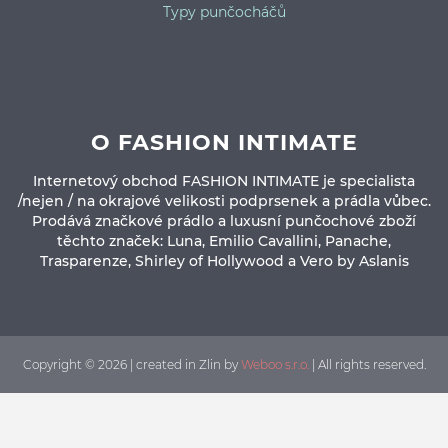
Typy punčocháčů
O FASHION INTIMATE
Internetový obchod FASHION INTIMATE je specialista
/nejen / na okrajové velikosti podprsenek a prádla vůbec.
Prodává značkové prádlo a luxusní punčochové zboží
těchto značek: Luna, Emilio Cavallini, Panache,
Trasparenze, Shirley of Hollywood a Vero by Aslanis
Copyright © 2026 | created in Zlin by
Weboo s.r.o.
| All rights reserved.