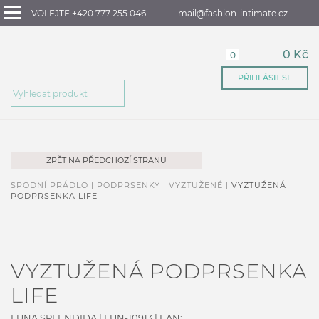
VOLEJTE +420 777 255 046
mail@fashion-intimate.cz
0 Kč
0
PŘIHLÁSIT SE
ZPĚT NA PŘEDCHOZÍ STRANU
SPODNÍ PRÁDLO |
PODPRSENKY |
VYZTUŽENÉ |
VYZTUŽENÁ
PODPRSENKA LIFE
VYZTUŽENÁ PODPRSENKA
LIFE
LUNA SPLENDIDA
|
LUN-10913
| EAN: