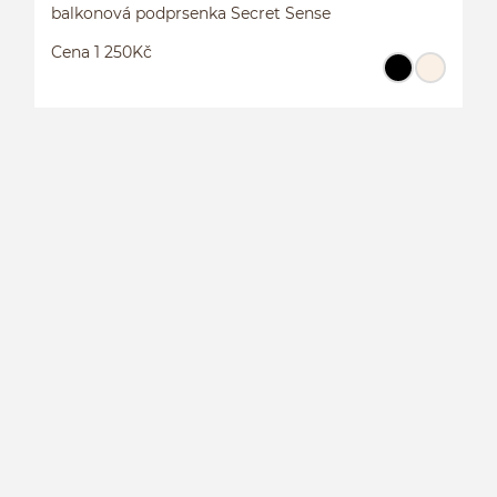
balkonová podprsenka Secret Sense
Cena 1 250Kč
B