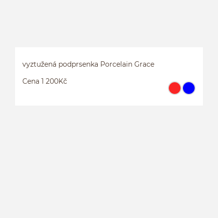
vyztužená podprsenka Porcelain Grace
Cena 1 200Kč
V