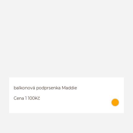
B
balkonová podprsenka Maddie
Cena 1 100Kč