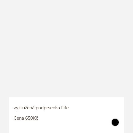
P
vyztužená podprsenka Life
Cena 650Kč