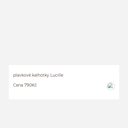
P
plavkové kalhotky Lucille
Cena 790Kč