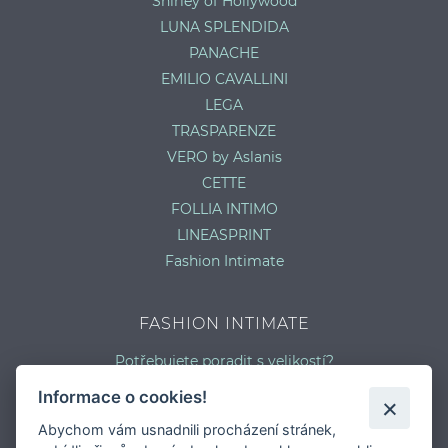
Shirley of Hollywood
LUNA SPLENDIDA
PANACHE
EMILIO CAVALLINI
LEGA
TRASPARENZE
VERO by Aslanis
CETTE
FOLLIA INTIMO
LINEASPRINT
Fashion Intimate
FASHION INTIMATE
Potřebujete poradit s velikostí?
Jaký typ kalhotek je pro vás vhodný?
Informace o cookies!
Nejčastější chyby při výběru prádla
Abychom vám usnadnili procházení stránek,
Typy podprsenek