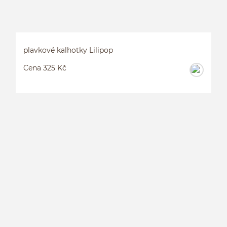
plavkové kalhotky Lilipop
Cena 325 Kč
P