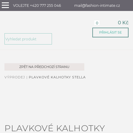
VOLEJTE +420 777 255 046
mail@fashion-intimate.cz
0 Kč
0
PŘIHLÁSIT SE
ZPĚT NA PŘEDCHOZÍ STRANU
VÝPRODEJ |
PLAVKOVÉ KALHOTKY STELLA
PLAVKOVÉ KALHOTKY