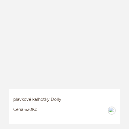
P
plavkové kalhotky Dolly
Cena 620Kč