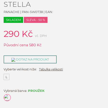
STELLA
PANACHE
|
PAN-SW0738
| EAN:
SKLADEM
SLEVA - 50 %
290
Kč
vč. DPH
Původní cena
580
Kč
DOTAZ NA PRODUKT
Vyberte velikost níže:
Tabulka velikostí
L
Vybraná barva:
PROUŽEK