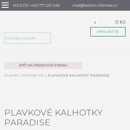
VOLEJTE +420 777 255 046
mail@fashion-intimate.cz
0 Kč
0
PŘIHLÁSIT SE
ZPĚT NA PŘEDCHOZÍ STRANU
PLAVKY |
SPODNÍ DÍL |
PLAVKOVÉ KALHOTKY PARADISE
PLAVKOVÉ KALHOTKY
PARADISE