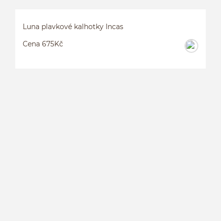
Luna plavkové kalhotky Incas
Cena 675Kč
L