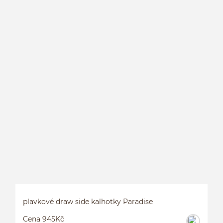
P
P
plavkové draw side kalhotky Paradise
Cena 945Kč