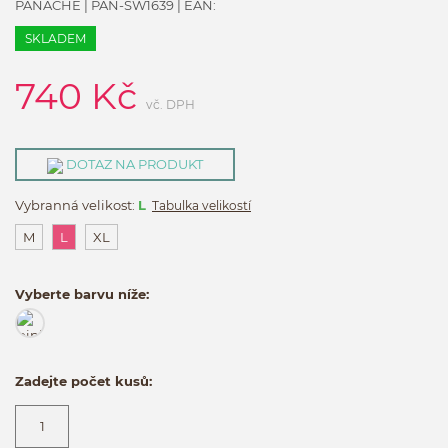
PANACHE
|
PAN-SW1639
| EAN:
SKLADEM
740
Kč
vč. DPH
DOTAZ NA PRODUKT
Vybranná velikost:
L
Tabulka velikostí
M
L
XL
Vyberte barvu níže:
Zadejte počet kusů: