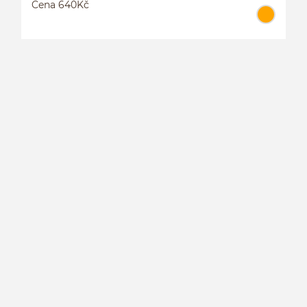
Cena 640Kč
P