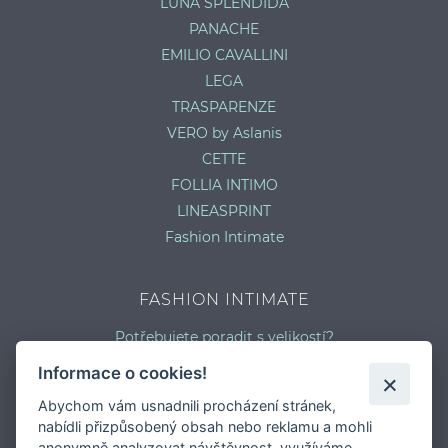
LUNA SPLENDIDA
PANACHE
EMILIO CAVALLINI
LEGA
TRASPARENZE
VERO by Aslanis
CETTE
FOLLIA INTIMO
LINEASPRINT
Fashion Intimate
FASHION INTIMATE
Potřebujete poradit s velikostí?
Jaký typ kalhotek je pro vás vhodný?
Informace o cookies!
Nejčastější chyby při výběru prádla
Abychom vám usnadnili procházení stránek,
Typy podprsenek
nabídli přizpůsobený obsah nebo reklamu a mohli
Druhy plavek
anonymně analyzovat návštěvnost, využíváme