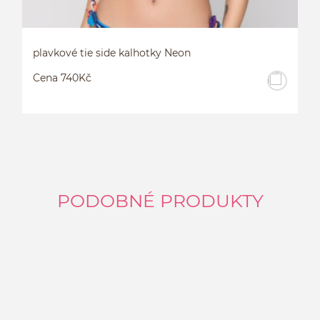
plavkové tie side kalhotky Neon
Cena 740Kč
PODOBNÉ PRODUKTY
PLAVKOVÉ KALHOTKY JEDNOBAREVNÉ NEON
P
M
L
XL