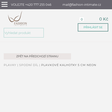
VOLEJTE +420 777 255 046
mail@fashion-intimate.cz
0 Kč
0
PŘIHLÁSIT SE
ZPĚT NA PŘEDCHOZÍ STRANU
PLAVKY |
SPODNÍ DÍL |
PLAVKOVÉ KALHOTKY 5 CM NEON