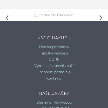
VŠE O NÁKUPU
PLAVKOVÉ KALHOTKY-BRAZILKY MADISON
P
Dodací podmínky
S
M
Tabulky velikostí
GDPR
Výměna / vrácení zboží
Obchodní podmínky
Kontakty
NAŠE ZNAČKY
Shirley of Hollywood